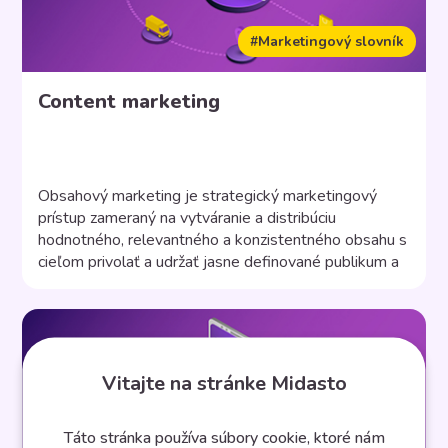
#Marketingový slovník
Content marketing
Obsahový marketing je strategický marketingový
prístup zameraný na vytváranie a distribúciu
hodnotného, ​​relevantného a konzistentného obsahu s
cieľom privolať a udržať jasne definované publikum a
v konečnom dôsledku priniesť ziskové zákaznícke
aktivity. Marketing je nemožný bez kvalitného obsahu.
Bez ohľadu na to, aký typ marketingovej taktiky
používate, obsahový marketing by mal byť súčasťou
vášho plánu. […]
Vitajte na stránke Midasto
Táto stránka používa súbory cookie, ktoré nám