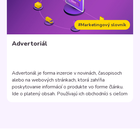
#Marketingový slovník
Advertoriál
Advertoriál je forma inzercie v novinách, časopisoch
alebo na webových stránkach, ktorá zahŕňa
poskytovanie informácií o produkte vo forme článku.
Ide o platený obsah. Používajú ich obchodníci s cieľom
vzdelávať potenciálnych spotrebiteľov o
vlastnostiach výrobku. Môže byť použitý na zacielenie
na konkrétnu skupinu ľudí výberom správneho
komunikačného média. Napríklad advertorial v
obchodných novinách by zahŕňal […]