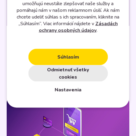
umožňujú neustále zlepšovať naše služby a
pomáhajú nám v našom reklamnom úsilí. Ak nám
chcete udeliť súhlas s ich spracovaním, kliknite na
#Marketingový slovník
„Súhlasím“. Viac informácií nájdete v
Zásadách
ochrany osobných údajov
.
Linkbuilding
Súhlasím
Linkbuilding je proces získavania hypertextových
Odmietnuť všetky
odkazov z iných webových stránok. Hypertextový
odkaz je spôsob, ako sa môžu používatelia navigovať
cookies
medzi stránkami na internete. Vyhľadávacie nástroje
Nastavenia
používajú odkazy na prehľadávanie webu.
Prehľadávajú prepojenia medzi jednotlivými
stránkami na vašich webových stránkach a budú
prehľadávať odkazy medzi všetkými webovými
stránkami. Existuje mnoho techník na vytváranie
odkazov a aj […]