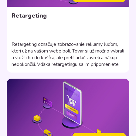
Retargeting
Retargeting označuje zobrazovanie reklamy ľuďom,
ktorí už na vašom webe boli. Tovar si už možno vybrali
a vložili ho do košíka, ale prehliadač zavreli a nákup
nedokončili. Vďaka retargetingu sa im pripomeniete.
Výhody retargetingu: veľmi rýchle nastavenie, vysoký
konverzný pomer, lepšie využitie investície do
reklamy. Retargeting je konverznější ako obyčajná
display reklama, pretože cieli na […]