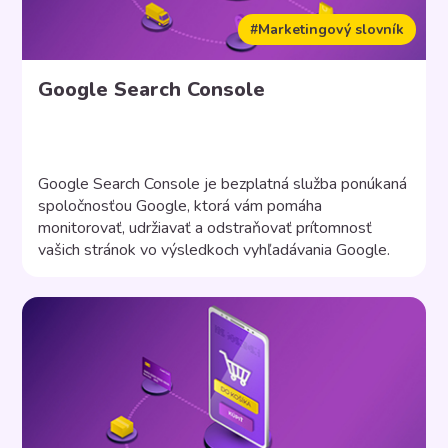
#Marketingový slovník
Google Search Console
Google Search Console je bezplatná služba ponúkaná
spoločnosťou Google, ktorá vám pomáha
monitorovať, udržiavať a odstraňovať prítomnosť
vašich stránok vo výsledkoch vyhľadávania Google.
Nemusíte sa zaregistrovať, aby boli vaše stránky
zahrnuté vo výsledkoch vyhľadávania Google, ale
služba Search Console vám pomôže pochopiť a
zlepšiť, ako spoločnosť Google vidí vaše stránky.
Vyhľadávacia konzola ponúka nástroje a […]