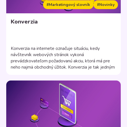
#Marketingový slovník
#Novinky
Konverzia
Konverzia na internete označuje situáciu, kedy
návštevník webových stránok vykoná
prevádzkovateľom požadovanú akciu, ktorá má pre
neho najmä obchodný úžitok. Konverzia je tak jedným
z nástrojov internetového marketingu. Štatistická
pravdepodobnosť, že sa z návštevníka stránky stane
zákazník, sa označuje ako konverzný pomer. Typy
konverzií Podľa toho, akú akciu chce prevádzkovateľ
stránok dosiahnuť, a toho akú […]