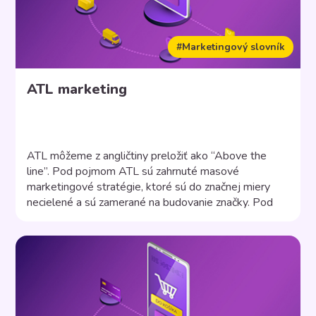
#Marketingový slovník
ATL marketing
ATL môžeme z angličtiny preložiť ako “Above the
line”. Pod pojmom ATL sú zahrnuté masové
marketingové stratégie, ktoré sú do značnej miery
necielené a sú zamerané na budovanie značky. Pod
pojmom „necielené“ sa rozumie, že komunikácia nie je
zameraná na konkrétnu cieľovú skupinu. Médiá
odovzdávajú správu každému, kto k nim má prístup.
Výhody ATL marketingu […]