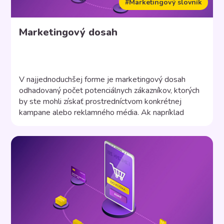
#Marketingový slovník
Marketingový dosah
V najjednoduchšej forme je marketingový dosah
odhadovaný počet potenciálnych zákazníkov, ktorých
by ste mohli získať prostredníctvom konkrétnej
kampane alebo reklamného média. Ak napríklad
spoločnosť zvažuje platiť za komerčný spot v televízii,
bude chcieť poznať dosah a počet ľudí, ktorí reklamu
uvidia. To firmám umožňuje určiť, či im výdavky na
reklamu priniesli požadovaný cieľ. Určenie dosahu […]