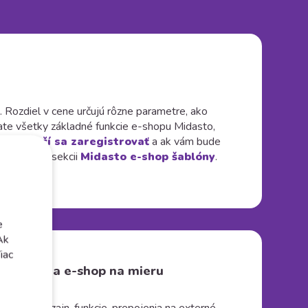
Rozdiel v cene určujú rôzne parametre, ako
vate všetky základné funkcie e-shopu Midasto,
ostí.
Stačí sa zaregistrovať
a ak vám bude
 nájdete v sekcii
Midasto e-shop šablóny
.
e
Ak
iac
rechod na e-shop na mieru