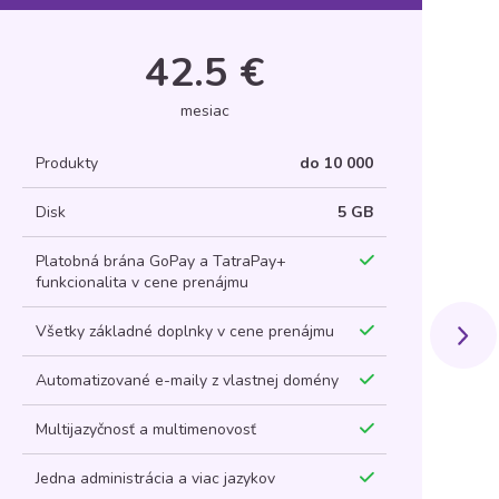
42.5 €
mesiac
Produkty
do 10 000
P
Disk
5 GB
D
Platobná brána GoPay a TatraPay+
P
funkcionalita v cene prenájmu
f
Všetky základné doplnky v cene prenájmu
V
Automatizované e-maily z vlastnej domény
A
Multijazyčnosť a multimenovosť
M
Jedna administrácia a viac jazykov
J