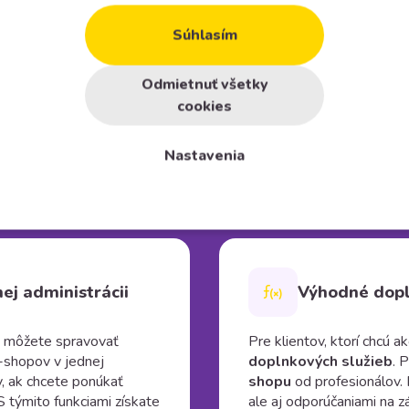
ovým softvérom
alebo
Ak máte špecifické požiad
y? Kontaktujte nás a na
služby alebo ponúkate vi
Súhlasím
u úprav na mieru pre
vás je
e-shop na mieru
a dizajn na mieru
platforme Midasto možný 
islosti od množstva a
vaším podnikaním a pris
Odmietnuť všetky
 6 a 12 mesačnom
cookies
že ste nenašli balík
íme ponuku na mieru.
Nastavenia
ej administrácii
Výhodné dopl
ť môžete spravovať
Pre klientov, ktorí chcú 
-shopov v jednej
doplnkových služieb
. 
y, ak chcete ponúkať
shopu
od profesionálov.
S týmito funkciami získate
ale aj odporúčaniami na 