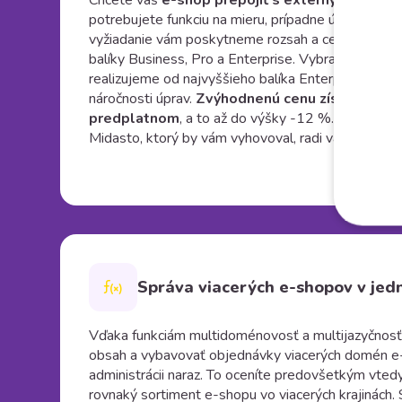
Chcete váš
e-shop prepojiť s externým sklad
potrebujete funkciu na mieru, prípadne úpravu tém
vyžiadanie vám poskytneme rozsah a cenovú ponuk
balíky Business, Pro a Enterprise. Vybrané funkcie 
realizujeme od najvyššieho balíka Enterprise v záv
náročnosti úprav.
Zvýhodnenú cenu získate pri
predplatnom
, a to až do výšky -12 %. V prípade, 
Midasto, ktorý by vám vyhovoval, radi vám priprav
Správa viacerých e-shopov v jedn
Vďaka funkciám multidoménovosť a multijazyčnos
obsah a vybavovať objednávky viacerých domén e
administrácii naraz. To oceníte predovšetkým vted
rovnaký sortiment e-shopu vo viacerých krajinách. 