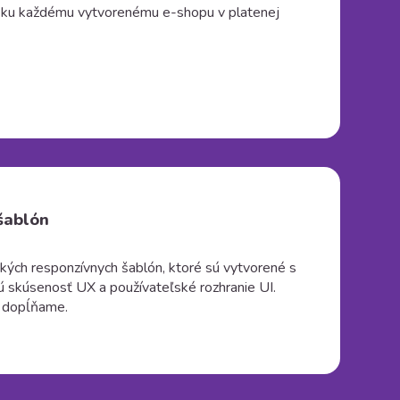
te ku každému vytvorenému e-shopu v platenej
šablón
ľkých responzívnych šablón, ktoré sú vytvorené s
 skúsenosť UX a používateľské rozhranie UI.
 dopĺňame.