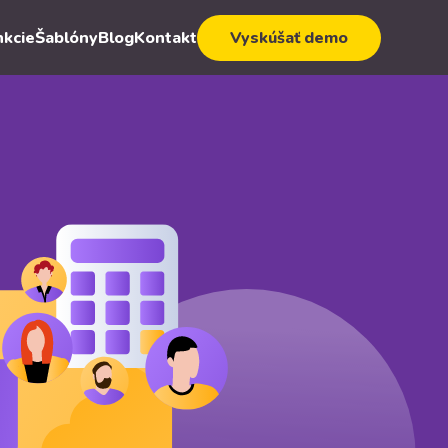
nkcie
Šablóny
Blog
Kontakt
Vyskúšať demo