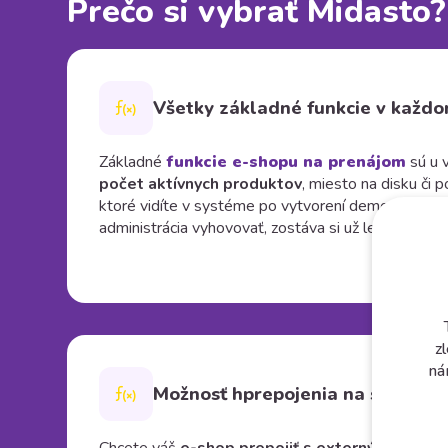
Prečo si vybrať Midasto?
Všetky základné funkcie v každ
Základné
funkcie e-shopu na prenájom
sú u 
počet aktívnych produktov
, miesto na disku či
ktoré vidíte v systéme po vytvorení demo verzie 
administrácia vyhovovať, zostáva si už len
vybrať b
z
ná
Možnosť hprepojenia na sklad či 