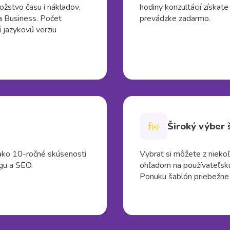
ožstvo času i nákladov.
hodiny konzultácií získa
a Business. Počet
prevádzke zadarmo.
 jazykovú verziu
Široký výber 
c ako 10-ročné skúsenosti
Vybrať si môžete z nieko
ngu a SEO.
ohľadom na používateľskú
Ponuku šablón priebežne