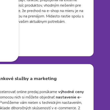
avky na dizajn, funkcie, prepojenia na externé
ac ako 12-tisíc produktov, vhodným riešením pre
. Výhodou je, že prechod na e-shop na mieru je na
aj z e-shopu na prenájom. Midasto rastie spolu s
pôsobuje sa vašim aktuálnym potrebám.
nkové služby a marketing
akcelerovať online predaj ponúkame
výhodné ceny
Pomocou nich si môžete objednať
nastavenie e-
 Pomôžeme vám nielen s technickým nastavením,
základe dlhoročných skúseností v e-commerce. 2