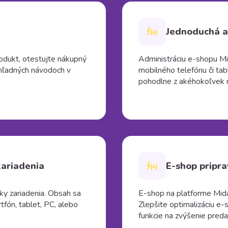
Jednoduchá ad
produkt, otestujte nákupný
Administráciu e-shopu Mi
hľadných návodoch v
mobilného telefónu či tab
pohodlne z akéhokoľvek 
zariadenia
E-shop pripr
y zariadenia. Obsah sa
E-shop na platforme Mida
tfón, tablet, PC, alebo
Zlepšite optimalizáciu e
funkcie na zvýšenie preda