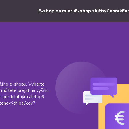
E-shop na mieru
E-shop služby
Cenník
Fu
vášho e-shopu. Vyberte
k môžete prejsť na vyššiu
m predplatným alebo 6
cenových balíkov?
.