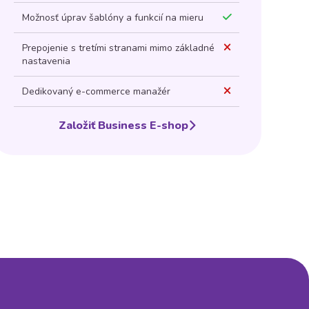
Možnosť úprav šablóny a funkcií na mieru
M
Prepojenie s tretími stranami mimo základné
P
nastavenia
n
Dedikovaný e-commerce manažér
D
Založiť Business E-shop