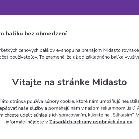
om balíku bez obmedzení
všetkých cenových balíkov e-shopu na prenájom Midasto rovnaké. 
 počet používateľov. To znamená, že už od základného balíka využí
e-shopu. Tú si môžete otestovať počas 30 dní zadarmo bez viazan
alík a aktivovať platenú verziu e-shopu
. Ukážky tém e-shopu
Vitajte na stránke Midasto
Táto stránka používa súbory cookie, ktoré nám umožňujú neustál
lepšovať naše služby a pomáhajú nám v našom reklamnom úsilí. 
m chcete udeliť súhlas s ich spracovaním, kliknite na „Súhlasím“. V
informácií nájdete v
Zásadách ochrany osobných údajov
.
funkcie na mieru
Jednoduchý p