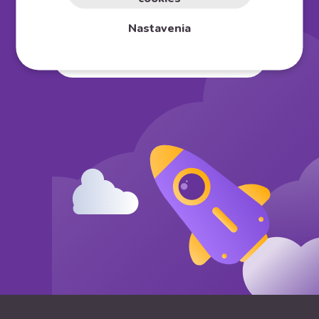
Založte si vlastný
e⁠-⁠shop
Nastavenia
Vyskúšať na 30 dní zadarmo