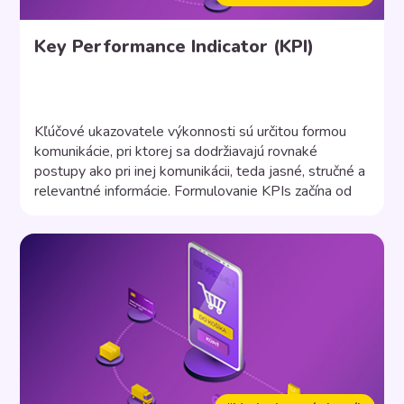
Key Performance Indicator (KPI)
Kľúčové ukazovatele výkonnosti sú určitou formou
komunikácie, pri ktorej sa dodržiavajú rovnaké
postupy ako pri inej komunikácii, teda jasné, stručné a
relevantné informácie. Formulovanie KPIs začína od
základov, kedy musí celý tím pochopiť, aké sú ciele
podniku a ako ich chce dosiahnuť. Ide o proces, kedy
sa vyžaduje spätná väzba od analytikov, vedúcich
oddelení či […]