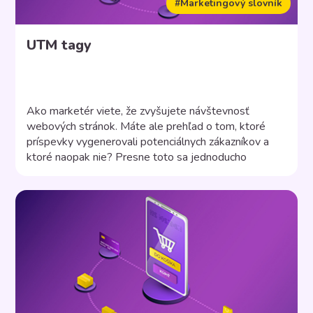
#Marketingový slovník
UTM tagy
Ako marketér viete, že zvyšujete návštevnosť
webových stránok. Máte ale prehľad o tom, ktoré
príspevky vygenerovali potenciálnych zákazníkov a
ktoré naopak nie? Presne toto sa jednoducho
dozviete pomocou UTM tagov vo vašich odkazoch.
Vďaka UTM kódom na konci URL adresy sledujete
kliknutia a výkonnosť marketingovej aktivity. Čo je
UTM tag? UTM „Urchin Traffic Monitor“ pochádza […]