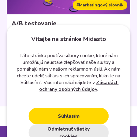
#Marketingový slovník
A/B testovanie
Vitajte na stránke Midasto
A/B testovanie sa používa na meranie výkonnosti
Táto stránka používa súbory cookie, ktoré nám
rôznych variant rovnakej premennej. V marketingu sa
umožňujú neustále zlepšovať naše služby a
často používa pri testovaní landing page (stránka, na
pomáhajú nám v našom reklamnom úsilí. Ak nám
ktorú sa návštevník dostane po kliknutí na reklamu),
chcete udeliť súhlas s ich spracovaním, kliknite na
pri e-mailovom marketingu (napríklad iný predmet
„Súhlasím“. Viac informácií nájdete v
Zásadách
správy) a samotných reklamách. A/B test sa pri
ochrany osobných údajov
.
mailingových kampaniach zvykne nazývať aj Split test.
Pri A/B testovaní sledujeme […]
Súhlasím
Odmietnuť všetky
cookies