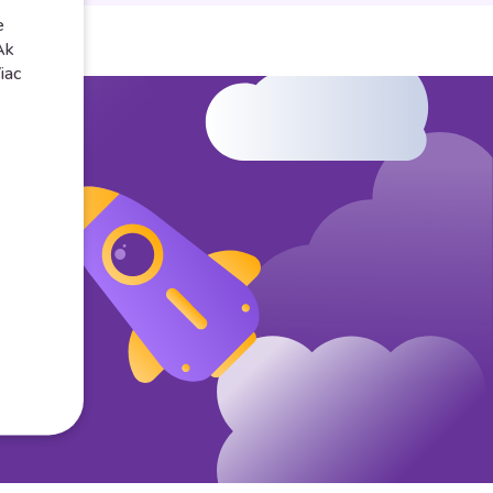
e
Ak
iac