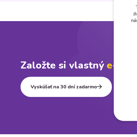
z
ná
Založte si vlastný
e⁠-⁠sho
Vyskúšať na 30 dní zadarmo