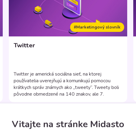
#Marketingový slovník
Twitter
Twitter je americká sociálna sieť, na ktorej
používatelia uverejňujú a komunikujú pomocou
krátkych správ známych ako „tweety“. Tweety boli
pôvodne obmedzené na 140 znakov, ale 7.
novembra 2017 bol tento limit zdvojnásobený pre
všetky jazyky okrem čínskeho, japonského a
kórejského. Registrovaní používatelia môžu
publikovať alebo zdieľať iné tweety, zatiaľ čo
Vitajte na stránke Midasto
nezaregistrovaní používatelia ich môžu iba […]