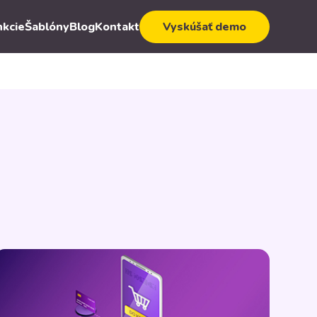
nkcie
Šablóny
Blog
Kontakt
Vyskúšať demo