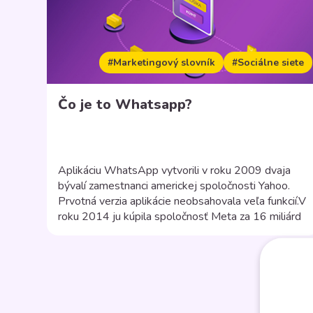
#Marketingový slovník
#Sociálne siete
Čo je to Whatsapp?
Aplikáciu WhatsApp vytvorili v roku 2009 dvaja
bývalí zamestnanci americkej spoločnosti Yahoo.
Prvotná verzia aplikácie neobsahovala veľa funkcií.V
roku 2014 ju kúpila spoločnosť Meta za 16 miliárd
dolárov. Táto sociálna sieť slúži na posielanie správ,
fotiek, videí alebo hlasových správ. Taktiež
umožňuje uskutočňovať videohovory a hlasové
hovory. Na komunikáciu cez aplikáciu Whatsapp je
potrebné internetové […]