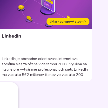
#Marketingový slovník
LinkedIn
LinkedIn je obchodne orientovaná internetová
sociálna sieť založená v decembri 2002. Využíva sa
hlavne pre vytváranie profesionálnych sietí. LinkedIn
má viac ako 562 miliónov členov vo viac ako 200
krajinách. V profile používateľa sa nachádza jeho
životopis, pribeh zamestnaní, a vzdelanie.
Prostredníctvom kontaktov je používateľ zapojený
aj do kontaktov svojich kontaktov, čím vzniká
previazaná sieť […]