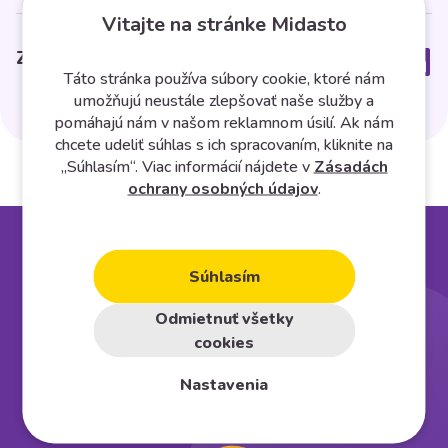
Vitajte na stránke Midasto
Zdielať článok
Táto stránka používa súbory cookie, ktoré nám
umožňujú neustále zlepšovať naše služby a
pomáhajú nám v našom reklamnom úsilí. Ak nám
chcete udeliť súhlas s ich spracovaním, kliknite na
„Súhlasím“. Viac informácií nájdete v
Zásadách
ochrany osobných údajov
.
Založte si vlastný
e⁠-⁠shop
Súhlasím
Odmietnuť všetky
Vyskúšať na 30 dní zadarmo
cookies
Nastavenia