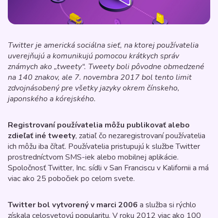
Twitter je americká sociálna sieť, na ktorej používatelia
uverejňujú a komunikujú pomocou krátkych správ
známych ako „tweety“. Tweety boli pôvodne obmedzené
na 140 znakov, ale 7. novembra 2017 bol tento limit
zdvojnásobený pre všetky jazyky okrem čínskeho,
japonského a kórejského.
Registrovaní používatelia môžu publikovať alebo
zdieľať iné tweety
, zatiaľ čo nezaregistrovaní používatelia
ich môžu iba čítať. Používatelia pristupujú k službe Twitter
prostredníctvom SMS-iek alebo mobilnej aplikácie.
Spoločnosť Twitter, Inc. sídli v San Franciscu v Kalifornii a má
viac ako 25 pobočiek po celom svete.
Twitter bol vytvorený v marci 2006
a služba si rýchlo
získala celosvetovú popularitu. V roku 2012 viac ako 100