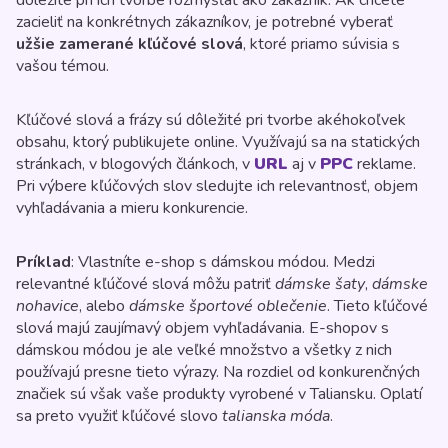
dôležité pri ich tvorbe rozmýšľať ako zákazník. Ak chcete
zacieliť na konkrétnych zákazníkov, je potrebné vyberať
užšie zamerané kľúčové slová
, ktoré priamo súvisia s
vašou témou.
Kľúčové slová a frázy sú dôležité pri tvorbe akéhokoľvek
obsahu, ktorý publikujete online. Využívajú sa na statických
stránkach, v blogových článkoch, v
URL
aj v
PPC
reklame.
Pri výbere kľúčových slov sledujte ich relevantnosť, objem
vyhľadávania a mieru konkurencie.
Príklad
: Vlastníte e-shop s dámskou módou. Medzi
relevantné kľúčové slová môžu patriť
dámske šaty
,
dámske
nohavice
, alebo
dámske športové oblečenie
. Tieto kľúčové
slová majú zaujímavý objem vyhľadávania. E-shopov s
dámskou módou je ale veľké množstvo a všetky z nich
používajú presne tieto výrazy. Na rozdiel od konkurenčných
značiek sú však vaše produkty vyrobené v Taliansku. Oplatí
sa preto využiť kľúčové slovo
talianska móda
.