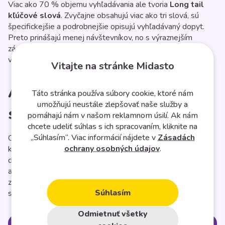
Viac ako 70 % objemu vyhľadávania ale tvoria
Long tail
kľúčové slová
. Zvyčajne obsahujú viac ako tri slová, sú
špecifickejšie a podrobnejšie opisujú vyhľadávaný dopyt.
Preto prinášajú menej návštevníkov, no s výraznejším
zámerom nakupovať. Výhodou je aj menšia konkurencia vo
vyhľadávaní a tým pádom nižšia cena.
Vitajte na stránke Midasto
Ako objaviť nové kľúčové
Táto stránka používa súbory cookie, ktoré nám
umožňujú neustále zlepšovať naše služby a
slová?
pomáhajú nám v našom reklamnom úsilí. Ak nám
chcete udeliť súhlas s ich spracovaním, kliknite na
„Súhlasím“. Viac informácií nájdete v
Zásadách
Objaviť nové kľúčové slová môžete pomocou plánovača
ochrany osobných údajov
.
kľúčových slov, ktorý je súčasťou
Google Ads
alebo cez
ďalšie dostupné nástroje. Kľúčové slová môžeme získať aj
analýzou obsahu vlastnej stránky a jej zamerania, alebo sa
zamerať na konkurenčné stránky a inšpirovať sa kľúčovými
Súhlasím
slovami, ktoré používajú.
Odmietnuť všetky