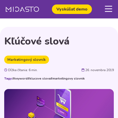
Vyskúšať demo
Kľúčové slová
Marketingový slovník
Dĺžka čítania: 6 min.
26. novembra 2019
Tagy:
#keyword
#klucove slova
#marketingovy slovnik