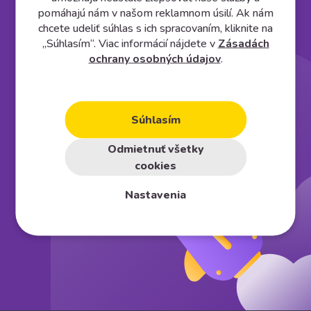
pomáhajú nám v našom reklamnom úsilí. Ak nám
Založte si vlastný
e⁠-⁠shop
chcete udeliť súhlas s ich spracovaním, kliknite na
„Súhlasím“. Viac informácií nájdete v
Zásadách
ochrany osobných údajov
.
Vyskúšať na 30 dní zadarmo
Súhlasím
Odmietnuť všetky
cookies
Nastavenia