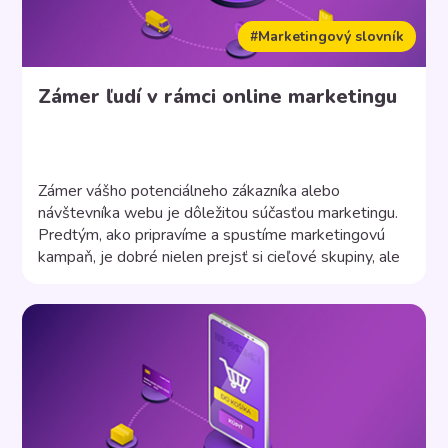
#Marketingový slovník
Zámer ľudí v rámci online marketingu
Zámer vášho potenciálneho zákazníka alebo
návštevníka webu je dôležitou súčasťou marketingu.
Predtým, ako pripravíme a spustíme marketingovú
kampaň, je dobré nielen prejsť si cieľové skupiny, ale
pozrieť sa aj na to, o čo sa môže potenciálny zákazník
zaujímať a aký má zámer.