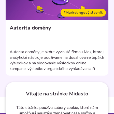
#Marketingový slovník
Autorita domény
Autorita domény je skóre vyvinuté firmou Moz, ktorej
analytické nástroje používame na dosahovanie lepších
výsledkov a na sledovanie výsledkov online
kampane, výsledkov organického vyhľadávania či
stavu webu. Čo je autorita domény? Metrika autorita
domény, teda Domain Authority, predpovedá silu
webu a to, ako sa môže e-shop alebo web
umiestňovať vo vyhľadávaní a dá sa zistiť […]
Vitajte na stránke Midasto
Táto stránka používa súbory cookie, ktoré nám
umožňujú neustále zlepšovať naše služby a