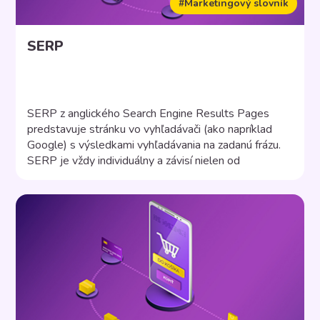
#Marketingový slovník
SERP
SERP z anglického Search Engine Results Pages
predstavuje stránku vo vyhľadávači (ako napríklad
Google) s výsledkami vyhľadávania na zadanú frázu.
SERP je vždy individuálny a závisí nielen od
vyhľadávanej frázy, ale aj ďalších faktorov. Napríklad
lokality, jazykového nastavenia, histórie internetového
prehliadača, nastavení a podobne. Organické a
platené vyhľadávanie Po zadaní frázy do vyhľadávača
sa vám […]