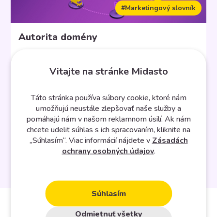
#Marketingový slovník
Autorita domény
Vitajte na stránke Midasto
Autorita domény je skóre vyvinuté firmou Moz, ktorej
analytické nástroje používame na dosahovanie lepších
Táto stránka používa súbory cookie, ktoré nám
výsledkov a na sledovanie výsledkov online
umožňujú neustále zlepšovať naše služby a
kampane, výsledkov organického vyhľadávania či
pomáhajú nám v našom reklamnom úsilí. Ak nám
stavu webu. Čo je autorita domény? Metrika autorita
chcete udeliť súhlas s ich spracovaním, kliknite na
domény, teda Domain Authority, predpovedá silu
„Súhlasím“. Viac informácií nájdete v
Zásadách
webu a to, ako sa môže e-shop alebo web
ochrany osobných údajov
.
umiestňovať vo vyhľadávaní a dá sa zistiť […]
1
2
Súhlasím
Odmietnuť všetky