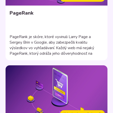
PageRank
PageRank je skóre, ktoré vyvinuli Larry Page a
Sergey Brin v Google, aby zabezpečili kvalitu
výsledkov vo vyhľadávaní. Každý web má nejaký
PageRank, ktorý odráža jeho dôveryhodnosť na
základe linkov, ktoré naň smerujú. Inými slovami,
PageRank vašej webovej stránky závisí od toho, aké
kvalitné linky a v akom množstve odkazujú na váš
web. PageRank bol […]