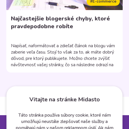
#E-commerce
Najčastejšie blogerské chyby, ktoré
pravdepodobne robíte
Napísať, naformátovať a zdieľať článok na blogu vám
zaberie veľa času. Stojí to však za to, ak máte dobrý
dôvod, pre ktorý publikujete. Možno chcete zvýšiť
návštevnosť vašej stránky, čo sa následne odrazí na
predaji, alebo chcete jednoducho šíriť povedomie o
vašej značke. Existuje však niekoľko základných chýb,
ktoré často robia začínajúci blogeri. Strácajú čas
písaním […]
Vitajte na stránke Midasto
Táto stránka používa súbory cookie, ktoré nám
umožňujú neustále zlepšovať naše služby a
pomáhajú nám v našom reklamnom úsilí. Ak nám