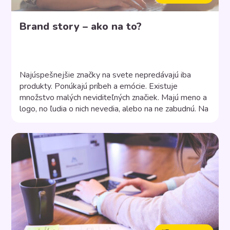
Brand story – ako na to?
Najúspešnejšie značky na svete nepredávajú iba
produkty. Ponúkajú príbeh a emócie. Existuje
množstvo malých neviditeľných značiek. Majú meno a
logo, no ľudia o nich nevedia, alebo na ne zabudnú. Na
druhej strane existujú značky, ktoré si ľudia pamätajú,
pretože im prinášajú viac než len nákup. V podnikaní si
môžete vybrať, čím chcete byť. Značkou bez […]