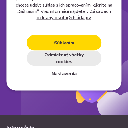
Založte si vlastný
e⁠-⁠shop
chcete udeliť súhlas s ich spracovaním, kliknite na
„Súhlasím“. Viac informácií nájdete v
Zásadách
ochrany osobných údajov
.
Vyskúšať na 30 dní zadarmo
Súhlasím
Odmietnuť všetky
cookies
Nastavenia
Informácie