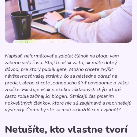
Napísať, naformátovať a zdieľať článok na blogu vám
zaberie veľa času. Stojí to však za to, ak máte dobrý
dôvod, pre ktorý publikujete. Možno chcete zvýšiť
návštevnosť vašej stránky, čo sa následne odrazí na
predaji, alebo chcete jednoducho šíriť povedomie o vašej
značke. Existuje však niekoľko základných chýb, ktoré
často robia začínajúci blogeri. Strácajú čas písaním
nekvalitných článkov, ktoré nie sú zaujímavé a neprinášajú
výsledky. Čomu by ste sa mali za každú cenu vyhnúť?
Netušíte, kto vlastne tvorí