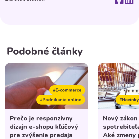
Podobné články
#E-commerce
#Podnikanie online
#Novinky
Prečo je responzívny
Nový zákon
dizajn e-shopu kľúčový
spotrebiteľ
pre zvýšenie predaja
Aké zmeny p