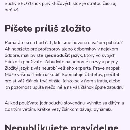
Suchý SEO článok plný kľúčových slov je stratou času aj
peňazí.
Píšete príliš zložito
Pamätáte si na bod č. 1, kde sme hovorili o vašom publiku?
Ak nepíšete pre profesorov alebo odborníkov v nejakom
odbore, mali by ste
zjednodušiť jazyk
, ktorý vo svojich
článkoch používate. Zabudnite na odborné názvy a pojmy.
Zložitý jazyk z vás neurobí veľkého experta. Práve naopak.
Môže vášmu článku uškodiť. Spomaľuje čitateľov, prečítať
prejsť váš článok trvá dlhšie, ľahko sa v ňom stratia, alebo
ich pozornosť upúta niečo iné a na váš článok úplne zabudnú.
Aj keď používate jednoduchú slovenčinu, vyhnite sa dlhým a
zložitým vetám. Krátke vety článkom dávajú dynamiku.
Nepublikujete pravidelne