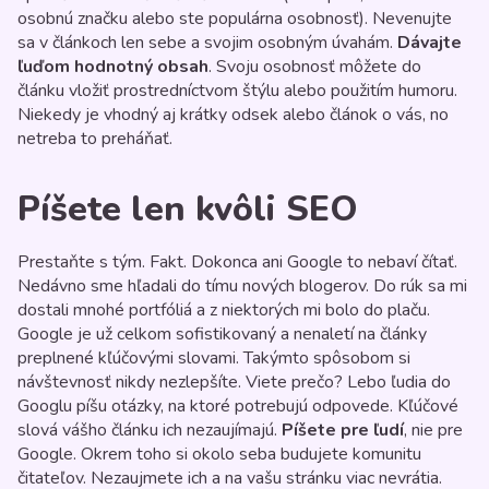
osobnú značku alebo ste populárna osobnosť). Nevenujte
sa v článkoch len sebe a svojim osobným úvahám.
Dávajte
ľuďom hodnotný obsah
. Svoju osobnosť môžete do
článku vložiť prostredníctvom štýlu alebo použitím humoru.
Niekedy je vhodný aj krátky odsek alebo článok o vás, no
netreba to preháňať.
Píšete len kvôli SEO
Prestaňte s tým. Fakt. Dokonca ani Google to nebaví čítať.
Nedávno sme hľadali do tímu nových blogerov. Do rúk sa mi
dostali mnohé portfóliá a z niektorých mi bolo do plaču.
Google je už celkom sofistikovaný a nenaletí na články
preplnené kľúčovými slovami. Takýmto spôsobom si
návštevnosť nikdy nezlepšíte. Viete prečo? Lebo ľudia do
Googlu píšu otázky, na ktoré potrebujú odpovede. Kľúčové
slová vášho článku ich nezaujímajú.
Píšete pre ľudí
, nie pre
Google. Okrem toho si okolo seba budujete komunitu
čitateľov. Nezaujmete ich a na vašu stránku viac nevrátia.