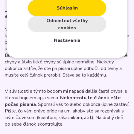
Súhlasím
Zabúdate na korektúru
Odmietnuť všetky
cookies
Všetci robíme chyby. Aj tí najlepší autori majú korektorov,
ktorí po nich článok prečítajú a opravia. Nepublikujte, keď ste
Nastavenia
po sebe článok neprečítali. Ak ste po napísaní článku príliš
unavení, nechajte ho tak a
vráťte sa k nemu neskôr
.
Budete prekvapení, čo v ňom nájdete. Preklepy, gramatické
chyby a štylistické chyby sú úplne normálne. Niekedy
dokonca zistíte, že ste pri písaní úplne odbočili od témy a
musíte celý článok prerobiť. Stáva sa to každému.
V súvislosti s týmto bodom mi napadá ďalšia častá chyba, s
ktorou bojujem aj ja sama.
Nekontrolujte článok ešte
počas písania
. Spomalí vás to alebo dokonca úplne zastaví.
Píšte, čo vám práve príde na um, akoby ste sa rozprávali s
iným človekom (klientom, zákazníkom, atď.). Na druhý deň
po sebe článok skontrolujte.