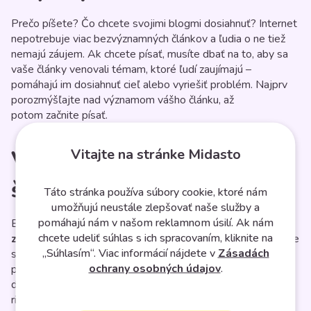
Prečo píšete? Čo chcete svojimi blogmi dosiahnuť? Internet
nepotrebuje viac bezvýznamných článkov a ľudia o ne tiež
nemajú záujem. Ak chcete písať, musíte dbať na to, aby sa
vaše články venovali témam, ktoré ľudí zaujímajú –
pomáhajú im dosiahnuť cieľ alebo vyriešiť problém. Najprv
porozmýšľajte nad významom vášho článku, až
potom začnite písať.
Vitajte na stránke Midasto
Vašim článkom chýba
štruktúra
Táto stránka používa súbory cookie, ktoré nám
umožňujú neustále zlepšovať naše služby a
pomáhajú nám v našom reklamnom úsilí. Ak nám
Bez štruktúry sa v článku veľmi ľahko stratíte. Vytvorte si
chcete udeliť súhlas s ich spracovaním, kliknite na
základnú štruktúru
ešte predtým, než začnete písať. Držte
„Súhlasím“. Viac informácií nájdete v
Zásadách
sa jej a upravujte ju podľa toho, čo váš článok práve
ochrany osobných údajov
.
potrebuje. Jasná štruktúra vám pomôže dostať sa z bodu A
do bodu B bez zbytočných odbočení. Od problému k
riešeniu, od úvodu k záveru.