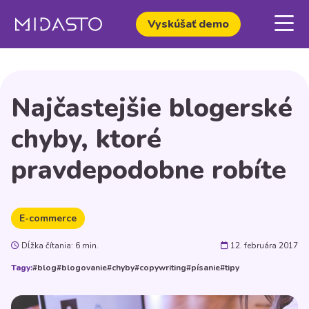
Vyskúšať demo
Najčastejšie blogerské
chyby, ktoré
pravdepodobne robíte
E-commerce
Dĺžka čítania: 6 min.
12. februára 2017
Tagy:
#blog
#blogovanie
#chyby
#copywriting
#písanie
#tipy