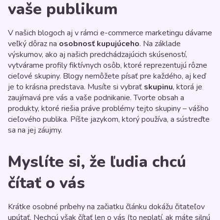
vaše publikum
V našich blogoch aj v rámci e-commerce marketingu dávame
veľký dôraz na
osobnosť kupujúceho
. Na základe
výskumov, ako aj našich predchádzajúcich skúseností,
vytvárame profily fiktívnych osôb, ktoré reprezentujú rôzne
cieľové skupiny. Blogy nemôžete písať pre každého, aj keď
je to krásna predstava. Musíte si vybrať
skupinu
, ktorá je
zaujímavá pre vás a vaše podnikanie. Tvorte obsah a
produkty, ktoré riešia práve problémy tejto skupiny – vášho
cieľového publika. Píšte jazykom, ktorý používa, a sústreďte
sa na jej záujmy.
Myslíte si, že ľudia chcú
čítať o vás
Krátke osobné príbehy na začiatku článku dokážu čitateľov
upútať. Nechcú však čítať len o vás (to neplatí, ak máte silnú