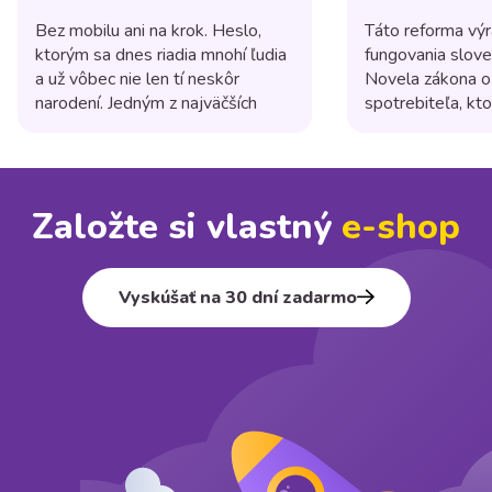
shopom?
Bez mobilu ani na krok. Heslo,
Táto reforma výr
ktorým sa dnes riadia mnohí ľudia
fungovania slov
a už vôbec nie len tí neskôr
Novela zákona o
narodení. Jedným z najväčších
spotrebiteľa, kto
trendov posledných rokov je
platnosti 1. júla
používanie mobilných zariadení na
niekoľko dôležit
nakupovanie online. Podľa
majú posilniť pr
štatistík už viac ako polovica
a zvýšiť transpa
Založte si vlastný
e⁠-⁠shop
internetových nákupov sa
obchodných prak
uskutoční práve cez mobily, a
tovary alebo pos
preto je responzívny dizajn e-
spotrebiteľom na 
shopu dôležitejší ako kedykoľvek
kamenných prevá
Vyskúšať na 30 dní zadarmo
[…]
prevádzkujete on
(e-shop), ktorá 
spotrebiteľom [