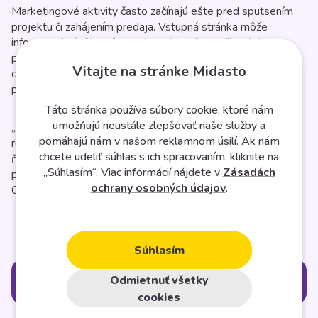
Marketingové aktivity často začínajú ešte pred sputsením
projektu či zahájením predaja. Vstupná stránka môže
informovať návštevníkov o tom, že vaša značka alebo
produkt príde „Už čoskoro“. Súčasťou stránky môže byť
Vitajte na stránke Midasto
odpočítavanie, informácie o spoločnosti a výzva na
prihlásenie k odberu noviniek.
Táto stránka používa súbory cookie, ktoré nám
umožňujú neustále zlepšovať naše služby a
„Pristávacia“ stránka by mala priamo nadväzovať na
pomáhajú nám v našom reklamnom úsilí. Ak nám
reklamný text, alebo odkaz, prostredníctvom ktorého sa na
chcete udeliť súhlas s ich spracovaním, kliknite na
ňu návštevník dostane. Mala by byť dynamická, aktívne a
„Súhlasím“. Viac informácií nájdete v
Zásadách
pôsobivo človeka k niečomu nabádať a obsahovať jasné
ochrany osobných údajov
.
CTA.
Súhlasím
Odmietnuť všetky
Kategórie
cookies