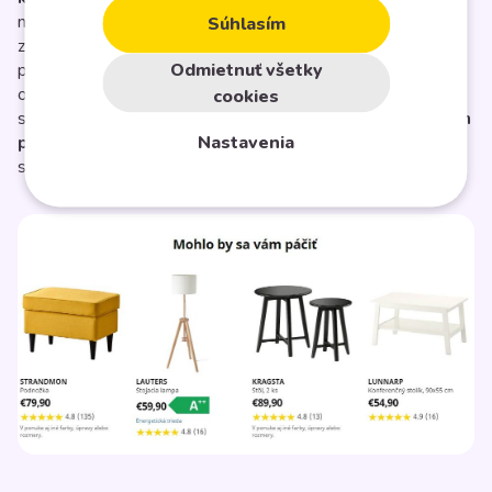
môžete využiť na zjednodušenie ich nákupu, čo pomáha
Súhlasím
zvýšiť
konverzný pomer
. Napríklad Amazon zasiela
Odmietnuť všetky
produkty na najbližší sklad ešte predtým, než si ich zákazník
objedná (
anticipatory package shipping
). Väčšine e-
cookies
shopov ale stačí
personalizácia v podobe odporúčaných
Nastavenia
produktov,
personalizovaného obsahu alebo ponuky v e-
shope.