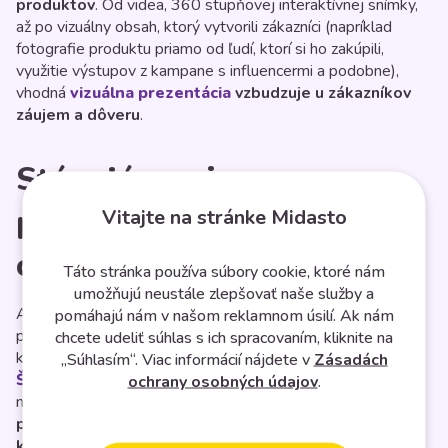
produktov
. Od videa, 360 stupňovej interaktívnej snímky,
až po vizuálny obsah, ktorý vytvorili zákazníci (napríklad
fotografie produktu priamo od ľudí, ktorí si ho zakúpili,
využitie výstupov z kampane s influencermi a podobne),
vhodná
vizuálna prezentácia
vzbudzuje u zákazníkov
záujem a dôveru
.
Stúpajúca miera
personalizácie v e-
Vitajte na stránke Midasto
commerce
Táto stránka používa súbory cookie, ktoré nám
umožňujú neustále zlepšovať naše služby a
Až 94 % spoločností tvrdí, že za svoj úspech vďačí
pomáhajú nám v našom reklamnom úsilí. Ak nám
personalizácii. Prispôsobenie prostredia e-shopu
chcete udeliť súhlas s ich spracovaním, kliknite na
konkrétnemu používateľovi dokážu oceniť aj zákazníci.
„Súhlasím“. Viac informácií nájdete v
Zásadách
Štúdia
ukázala, že vďaka vysoko personalizovaným
ochrany osobných údajov
.
nákupným skúsenostiam je až
o 110 %
pravdepodobnejšie, že zákazníci vložia do košíka viac
kusov tovaru
. Údaje, ktoré o svojich zákazníkoch máte,