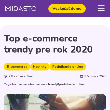
Vyskúšať demo
Top e-commerce
trendy pre rok 2020
E-commerce
Novinky
Podnikanie online
Dĺžka čítania: 6 min.
8. februára 2020
Tagy:
#ecommerce
#ecommerce trendy
#podnikanie online