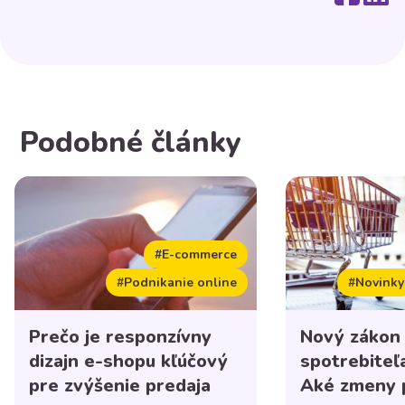
Podobné články
#E-commerce
#Podnikanie online
#Novinky
Prečo je responzívny
Nový zákon
dizajn e-shopu kľúčový
spotrebiteľ
pre zvýšenie predaja
Aké zmeny p