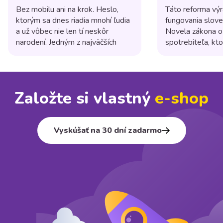
shopom?
Bez mobilu ani na krok. Heslo,
Táto reforma výr
ktorým sa dnes riadia mnohí ľudia
fungovania slov
a už vôbec nie len tí neskôr
Novela zákona o
narodení. Jedným z najväčších
spotrebiteľa, kto
trendov posledných rokov je
platnosti 1. júla
používanie mobilných zariadení na
niekoľko dôležit
nakupovanie online. Podľa
majú posilniť pr
štatistík už viac ako polovica
a zvýšiť transpa
Založte si vlastný
e⁠-⁠shop
internetových nákupov sa
obchodných prak
uskutoční práve cez mobily, a
tovary alebo pos
preto je responzívny dizajn e-
spotrebiteľom na 
shopu dôležitejší ako kedykoľvek
kamenných prevá
Vyskúšať na 30 dní zadarmo
[…]
prevádzkujete on
(e-shop), ktorá 
spotrebiteľom [