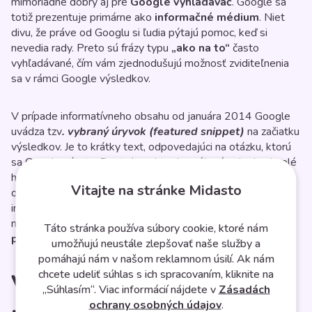
mimoriadne dobrý aj pre
Google vyhľadávač
. Google sa
totiž prezentuje primárne ako
informačné médium
. Niet
divu, že práve od Googlu si ľudia pýtajú pomoc, keď si
nevedia rady. Preto sú frázy typu
„ako na to“
často
vyhľadávané, čím vám zjednodušujú možnosť zviditeľnenia
sa v rámci Google výsledkov.
V prípade informatívneho obsahu od januára 2014 Google
uvádza tzv
. vybraný úryvok (featured snippet)
na začiatku
výsledkov. Je to krátky text, odpovedajúci na otázku, ktorú
sa Googlu pýtate. Dostať sa do vybraného úryvku je skvelé
hlavne preto, lebo článok, z ktorého Google uvádza vašu
Vitajte na stránke Midasto
odpoveď, sa automaticky ocitá
na prvom mieste
. Píšete
informatívny alebo náučný obsah? Super! Kategória
nadpisov, ktoré začínajú frázou „ako na to“, akiste
zaujme
Táto stránka používa súbory cookie, ktoré nám
pozornosť publika, ako aj Googlu
.
umožňujú neustále zlepšovať naše služby a
pomáhajú nám v našom reklamnom úsilí. Ak nám
chcete udeliť súhlas s ich spracovaním, kliknite na
Vytvorte 5 rôznych verzií
„Súhlasím“. Viac informácií nájdete v
Zásadách
ochrany osobných údajov
.