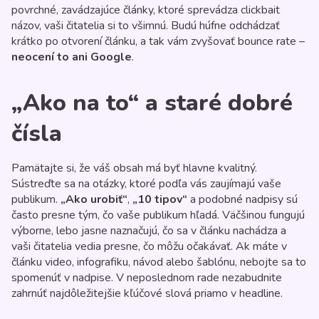
povrchné, zavádzajúce články, ktoré sprevádza clickbait
názov, vaši čitatelia si to všimnú. Budú húfne odchádzať
krátko po otvorení článku, a tak vám zvyšovať bounce rate –
neocení to ani Google
.
„Ako na to“ a staré dobré
čísla
Pamätajte si, že váš obsah má byť hlavne kvalitný.
Sústreďte sa na otázky, ktoré podľa vás zaujímajú vaše
publikum.
„Ako urobiť“
,
„10 tipov“
a podobné nadpisy sú
často presne tým, čo vaše publikum hľadá. Väčšinou fungujú
výborne, lebo jasne naznačujú, čo sa v článku nachádza a
vaši čitatelia vedia presne, čo môžu očakávať. Ak máte v
článku video, infografiku, návod alebo šablónu, nebojte sa to
spomenúť v nadpise. V neposlednom rade nezabudnite
zahrnúť najdôležitejšie kľúčové slová priamo v headline.