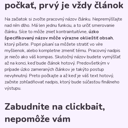
počkať, prvý je vždy článok
Na začiatok si zvoľte pracovný názov článku. Nepremýšľajte
nad ním dlho. Má len jednu funkciu, a to určiť smerovanie
článku. Síce to môže znieť kontraintuitívne,
úzko
špecifikovaný názov môže výrazne oklieštiť obsah
,
ktorý píšete. Popri písaní sa môžete stratiť vo víre
myšlienok, alebo kompletne zmeniť tému. Pracovný nadpis
je niečo ako váš kompas. Skutočný názov budete vymýšľať
až na konci, keď bude článok hotový. Predovšetkým v
prípade úzko zameraných článkov je takýto postup
nevyhnutný. Preto počkajte a až keď je váš text hotový,
začnite zohľadňovať nadpis, ktorý bude súčasťou finálneho
výstupu.
Zabudnite na clickbait,
nepomôže vám