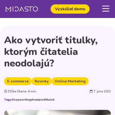
Vyskúšať demo
Ako vytvoriť titulky,
ktorým čitatelia
neodolajú?
E-commerce
Novinky
Online Marketing
Dĺžka čítania: 6 min.
7. júna 2022
Tagy:
#copywriting
#nadpis
#titulok