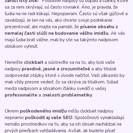
zaručí istý zisk!“
Podobné nadpisy sú odpad a články, ktoré
sa za nimi skrývajú, sú často rovnaké. Áno, je pravda, že
ľudia na ne radi klikajú. Nepopieram. Často sú však gýčové a
zavádzajú. Je len na vás, ako chcete svoje podnikanie
prezentovať, ale majte na pamäti, že
písanie obsahu z
nemalej časti slúži na budovanie vášho imidžu.
Ak vás
majú ľudia brať vážne, mali by ste sa takýmto nadpisom
oblúkom vyhnúť.
Neriešte
clickbait
a sústreďte sa na to, aby boli vaše
nadpisy
pravdivé, jasné a zrozumiteľné
a aby titulok
zodpovedal otázky, ktoré v úvode načrtol. Vaši zákazníci by
mali vždy presne vedieť, čo sa skrýva za titulkom. Súlad
medzi nadpisom a obsahom článku svedčí o vašej
profesionalite
a z
nalosti problematiky
.
Okrem
poškodeného imidžu
môžu clickbait nadpisy
nepriamo
poškodiť aj vaše SEO
. Spoločnosti vynakladajú
nemálo prostriedkov na to, aby sa ich obsah nachádzal na
prvých priečkach vyhľadávania. Avšak, ak budete písať