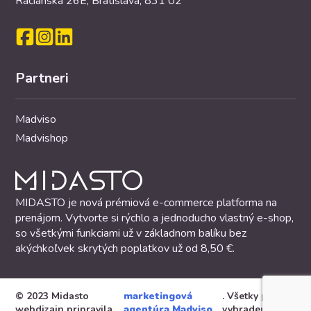
Račianska 26E, Bratislava, 831 02
Partneri
Madviso
Madvishop
MIDASTO je nová prémiová e-commerce platforma na
prenájom. Vytvorte si rýchlo a jednoducho vlastný e-shop,
so všetkými funkciami už v základnom balíku bez
akýchkoľvek skrytých poplatkov už od 8,50 €.
© 2023 Midasto
marketingová
. Všetky práva
webdizajn pripravila
agentúra Madviso
vyhradené.