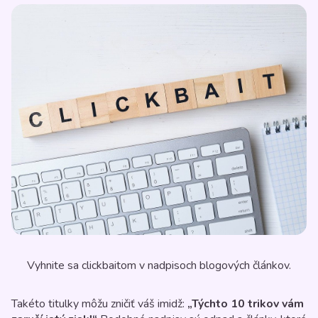
Vyhnite sa clickbaitom v nadpisoch blogových článkov.
Takéto titulky môžu zničiť váš imidž:
„Týchto 10 trikov vám