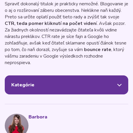
Spraviť dokonalý titulok je prakticky nemožné. Blogovanie je
o aj o rozširovaní záberu obecenstva. Neklikne naň každý.
Preto sa určite oplatí použiť tieto rady a zvýšiť tak svoje
CTR, teda pomer kliknutí na počet viden
í. Avšak pozor.
Za žiadnych okolností nezavádzajte čitateľa kvôli vidine
nárastu preklikov. CTR rate je síce fajn a Google ho
zohľadňuje, avšak keď čitateľ sklamane opustí článok tesne
po tom, čo naň dorazil, zvyšuje sa vám
bounce rate
, ktorý
vášmu zaradeniu v Google výsledkoch rozhodne
neprospieva.
Kategórie
Barbora