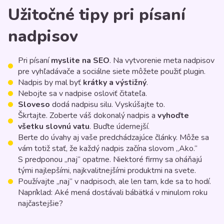
Užitočné tipy pri písaní
nadpisov
Pri písaní
myslite na SEO
. Na vytvorenie meta nadpisov
pre vyhľadávače a sociálne siete môžete použiť plugin.
Nadpis by mal byť
krátky a výstižný
.
Nebojte sa v nadpise osloviť čitateľa.
Sloveso
dodá nadpisu silu. Vyskúšajte to.
Škrtajte. Zoberte váš dokonalý nadpis a
vyhoďte
všetku slovnú vatu
. Buďte údernejší.
Berte do úvahy aj vaše predchádzajúce články. Môže sa
vám totiž stať, že každý nadpis začína slovom „Ako.“
S predponou „naj“ opatrne. Niektoré firmy sa oháňajú
tými najlepšími, najkvalitnejšími produktmi na svete.
Používajte „naj“ v nadpisoch, ale len tam, kde sa to hodí.
Napríklad: Aké mená dostávali bábätká v minulom roku
najčastejšie?