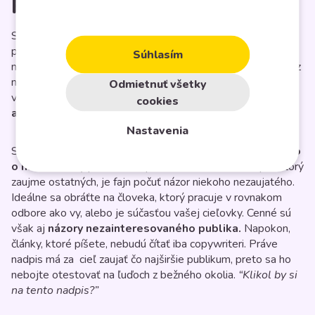
pre nadpis článku
Sadnite si a pokúste sa vymyslieť 5 rôznych verzií nadpisu
pre váš článok. Z nich potom vyberte jeden, ktorý sa vám
Súhlasím
najviac páči.
Vyhraďte si 10 – 20 minút
, počas ktorých sa z
neho pokúsite vytvoriť rôzne obmeny. Nechajte vaše
Odmietnuť všetky
výtvory trochu odstáť a potom z nich
vyberte jedného
cookies
alebo viac finalistov
.
Nastavenia
Svoje nápady zhrňte a nebojte sa
poprosiť niekoho iného
o názor.
Druhý pár očí vám pomôže. Ak chcete nadpis, ktorý
zaujme ostatných, je fajn počuť názor niekoho nezaujatého.
Ideálne sa obráťte na človeka, ktorý pracuje v rovnakom
odbore ako vy, alebo je súčasťou vašej cieľovky. Cenné sú
však aj
názory nezainteresovaného publika.
Napokon,
články, ktoré píšete, nebudú čítať iba copywriteri. Práve
nadpis má za cieľ zaujať čo najširšie publikum, preto sa ho
nebojte otestovať na ľuďoch z bežného okolia.
“Klikol by si
na tento nadpis?”