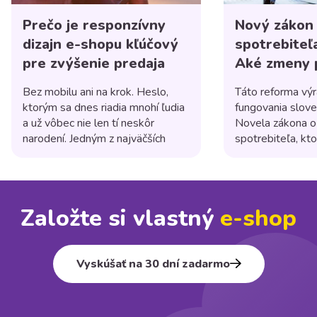
Prečo je responzívny
Nový zákon
dizajn e-shopu kľúčový
spotrebiteľ
pre zvýšenie predaja
Aké zmeny p
shopom?
Bez mobilu ani na krok. Heslo,
Táto reforma výr
ktorým sa dnes riadia mnohí ľudia
fungovania slov
a už vôbec nie len tí neskôr
Novela zákona o
narodení. Jedným z najväčších
spotrebiteľa, kto
trendov posledných rokov je
platnosti 1. júla
používanie mobilných zariadení na
niekoľko dôležit
nakupovanie online. Podľa
majú posilniť pr
štatistík už viac ako polovica
a zvýšiť transpa
Založte si vlastný
e⁠-⁠shop
internetových nákupov sa
obchodných prak
uskutoční práve cez mobily, a
tovary alebo pos
preto je responzívny dizajn e-
spotrebiteľom na 
shopu dôležitejší ako kedykoľvek
kamenných prevá
Vyskúšať na 30 dní zadarmo
[…]
prevádzkujete on
(e-shop), ktorá 
spotrebiteľom [