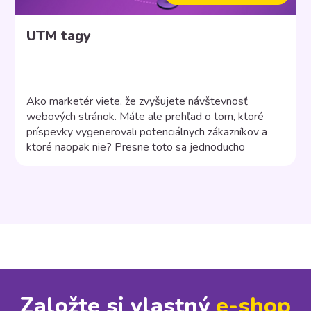
UTM tagy
Ako marketér viete, že zvyšujete návštevnosť
webových stránok. Máte ale prehľad o tom, ktoré
príspevky vygenerovali potenciálnych zákazníkov a
ktoré naopak nie? Presne toto sa jednoducho
dozviete pomocou UTM tagov vo vašich odkazoch.
Vďaka UTM kódom na konci URL adresy sledujete
kliknutia a výkonnosť marketingovej aktivity. Čo je
UTM tag? UTM „Urchin Traffic Monitor“ pochádza […]
Založte si vlastný
e⁠-⁠shop