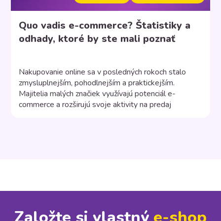
Quo vadis e-commerce? Štatistiky a
odhady, ktoré by ste mali poznať
Nakupovanie online sa v posledných rokoch stalo
zmysluplnejším, pohodlnejším a praktickejším.
Majitelia malých značiek využívajú potenciál e-
commerce a rozširujú svoje aktivity na predaj
produktov a služieb online. Jednoduché a výkonné
platformy elektronického obchodu uľahčili tvorbu e-
shopov, vďaka čomu môže s podnikaním online začať
prakticky ktokoľvek. Spotrebitelia môžu nakupovať
rôzne fyzické aj digitálne produkty a objednávať […]
Založte si vlastný
e⁠-⁠shop