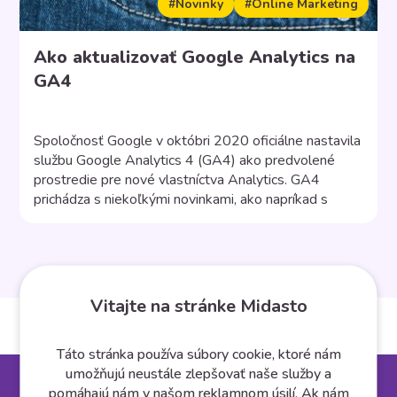
#Novinky
#Online Marketing
Ako aktualizovať Google Analytics na
GA4
Spoločnosť Google v októbri 2020 oficiálne nastavila
službu Google Analytics 4 (GA4) ako predvolené
prostredie pre nové vlastníctva Analytics. GA4
prichádza s niekoľkými novinkami, ako napríkad s
lepšou manipuláciou so súkromím a zabudovaným
strojovým učením, ktoré pomáha poskytovať nové a
lepšie poznatky. Definitívny koniec životnosti verzie
služby Google Analytics pre platformu Universal
Analytics nie je […]
Vitajte na stránke Midasto
Táto stránka používa súbory cookie, ktoré nám
umožňujú neustále zlepšovať naše služby a
pomáhajú nám v našom reklamnom úsilí. Ak nám