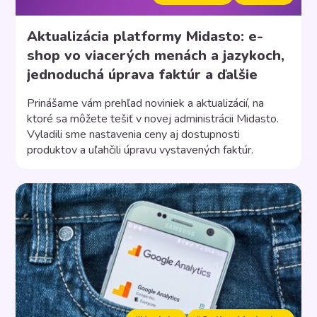
Aktualizácia platformy Midasto: e-
shop vo viacerých menách a jazykoch,
jednoduchá úprava faktúr a ďalšie
Prinášame vám prehľad noviniek a aktualizácií, na
ktoré sa môžete tešiť v novej administrácii Midasto.
Vyladili sme nastavenia ceny aj dostupnosti
produktov a uľahčili úpravu vystavených faktúr.
Novinkou sú tiež jazykové variácie e-shopu a
zahraničné meny, ktoré môžete v e-shope používať.
Radi vás prevedieme všetkými funkcionalitami a
procesom zmeny nových nastavení. Nové jazyky
administrácie Midasto […]