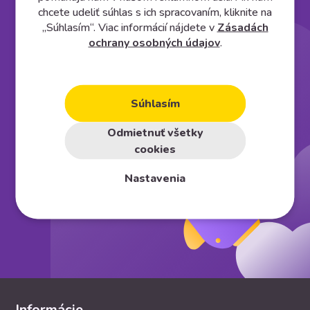
Založte si vlastný
e⁠-⁠shop
chcete udeliť súhlas s ich spracovaním, kliknite na
„Súhlasím“. Viac informácií nájdete v
Zásadách
ochrany osobných údajov
.
Vyskúšať na 30 dní zadarmo
Súhlasím
Odmietnuť všetky
cookies
Nastavenia
Informácie