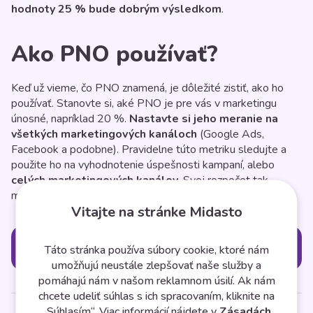
hodnoty 25 % bude dobrým výsledkom
.
Ako PNO používať?
Keď už vieme, čo PNO znamená, je dôležité zistiť, ako ho
používať. Stanovte si, aké PNO je pre vás v marketingu
únosné, napríklad 20 %.
Nastavte si jeho meranie na
všetkých marketingových kanáloch
(Google Ads,
Facebook a podobne). Pravidelne túto metriku sledujte a
použite ho na vyhodnotenie úspešnosti kampaní, alebo
celých marketingových kanálov
. Svoj rozpočet tak
môžete presunúť na kanály, ktoré sú ziskovejšie.
Vitajte na stránke Midasto
Kategórie
Táto stránka používa súbory cookie, ktoré nám
umožňujú neustále zlepšovať naše služby a
pomáhajú nám v našom reklamnom úsilí. Ak nám
chcete udeliť súhlas s ich spracovaním, kliknite na
„Súhlasím“. Viac informácií nájdete v
Zásadách