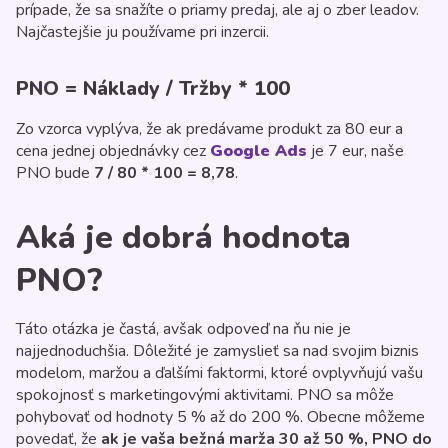
prípade, že sa snažíte o priamy predaj, ale aj o zber leadov.
Najčastejšie ju používame pri inzercii.
PNO = Náklady / Tržby * 100
Zo vzorca vyplýva, že ak predávame produkt za 80 eur a
cena jednej objednávky cez
Google Ads
je 7 eur, naše
PNO bude
7 / 80 * 100 = 8,78
.
Aká je dobrá hodnota
PNO?
Táto otázka je častá, avšak odpoveď na ňu nie je
najjednoduchšia. Dôležité je zamyslieť sa nad svojim biznis
modelom, maržou a ďalšími faktormi, ktoré ovplyvňujú vašu
spokojnosť s marketingovými aktivitami. PNO sa môže
pohybovať od hodnoty 5 % až do 200 %. Obecne môžeme
povedať, že
ak je vaša bežná marža 30 až 50 %, PNO do