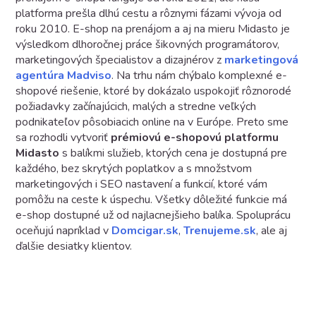
platforma prešla dlhú cestu a rôznymi fázami vývoja od
roku 2010. E-shop na prenájom a aj na mieru Midasto je
výsledkom dlhoročnej práce šikovných programátorov,
marketingových špecialistov a dizajnérov z
marketingová
agentúra Madviso
. Na trhu nám chýbalo komplexné e-
shopové riešenie, ktoré by dokázalo uspokojiť rôznorodé
požiadavky začínajúcich, malých a stredne veľkých
podnikateľov pôsobiacich online na v Európe. Preto sme
sa rozhodli vytvoriť
prémiovú e-shopovú platformu
Midasto
s balíkmi služieb, ktorých cena je dostupná pre
každého, bez skrytých poplatkov a s množstvom
marketingových i SEO nastavení a funkcií, ktoré vám
pomôžu na ceste k úspechu. Všetky dôležité funkcie má
e-shop dostupné už od najlacnejšieho balíka. Spoluprácu
oceňujú napríklad v
Domcigar.sk
,
Trenujeme.sk
, ale aj
ďalšie desiatky klientov.