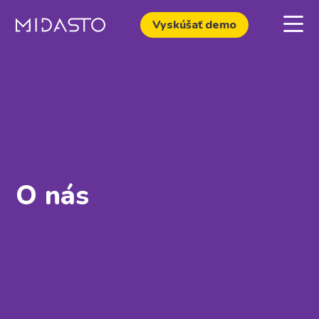
Vyskúšať demo
O nás