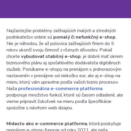
Najčastejšie problémy začínajúcich malých a stredných
podnikateľov online sú
pomalý či nefunkčný e-shop
.
Nie je náhodou, že až polovica začínajúcich firiem do 5
rokov ukončí svoju činnosť z rôznych dôvodov. Pokiaľ
chcete
vybudovať stabilný e-shop
, je dobré mať okrem
biznisového plánu aj spoľahlivého dodávateľa digitálnych
služieb. Ponúkame e-shopy na prenájom s jednorazovým
nastavením v prenájme od niekoľko eur, ale aj e-shop na
mieru, ktorý vám upravíme podľa vašich biznis procesov.
Naša
profesionálna e-commerce platforma
podporuje množstvo funkcií, ktoré sú časom odladené, ale
vieme pripraviť čokoľvek na mieru podľa špecifikácie
spoločne s návrhom web dizajnu.
Midasto ako e-commerce platforma
, ktorá poskytuje
prenájom e-shopu funguje od roku 2021, ale naša