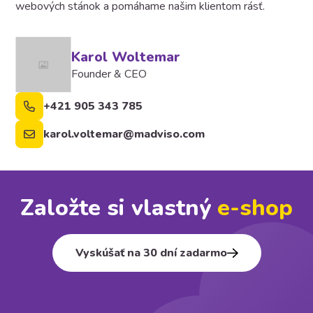
webových stánok a pomáhame našim klientom rásť.
Karol Woltemar
Founder & CEO
+421 905 343 785
karol.voltemar@madviso.com
Založte si vlastný
e⁠-⁠shop
Vyskúšať na 30 dní zadarmo