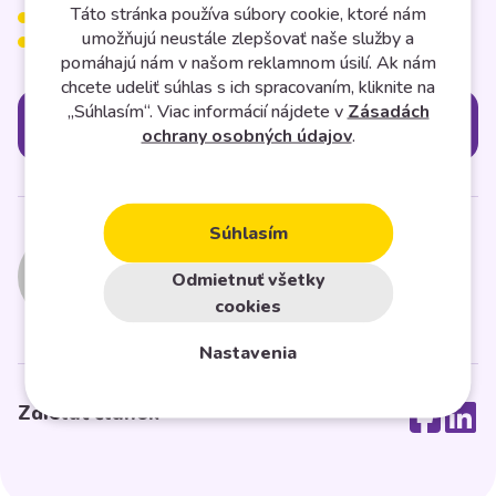
Táto stránka používa súbory cookie, ktoré nám
aktuálne trendy vo svete,
umožňujú neustále zlepšovať naše služby a
najnovšie módne trendy.
pomáhajú nám v našom reklamnom úsilí. Ak nám
chcete udeliť súhlas s ich spracovaním, kliknite na
„Súhlasím“. Viac informácií nájdete v
Zásadách
Kategórie
ochrany osobných údajov
.
Súhlasím
Midasto
Odmietnuť všetky
cookies
Nastavenia
Zdielať článok