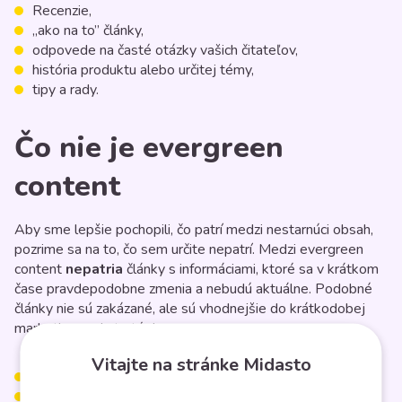
Recenzie,
„ako na to” články,
odpovede na časté otázky vašich čitateľov,
história produktu alebo určitej témy,
tipy a rady.
Čo nie je evergreen
content
Aby sme lepšie pochopili, čo patrí medzi nestarnúci obsah,
pozrime sa na to, čo sem určite nepatrí. Medzi evergreen
content
nepatria
články s informáciami, ktoré sa v krátkom
čase pravdepodobne zmenia a nebudú aktuálne. Podobné
články nie sú zakázané, ale sú vhodnejšie do krátkodobej
marketingovej stratégie.
Vitajte na stránke Midasto
Štatistiky a správy,
články o konkrétnom ročnom období alebo sviatku,