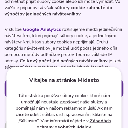
odmietnuť prijať súbory cookie alebo ich môže vymazať. Vo
väčšine prípadov sú však
súbory cookie zahrnuté do
výpočtov jedinečných návštevníkov
.
V službe
Google Analytics
rozlišujeme medzi jedinečnými
návštevníkmi, ktorí prijímajú súbory cookie, a jedinečnými
návštevníkmi, ktorí súbory cookies neprijímajú. Druhú
kategóriu návštevníkov je možné určiť počas jedného dňa
pomocou metódy odtlačkov prstov, teda na základe IP
adresy.
Celkový počet jedinečných návštevníkov
je teda
súčtom týchto dvoch typov jedinečných návštevníkov.
Vitajte na stránke Midasto
Kategórie
Táto stránka používa súbory cookie, ktoré nám
umožňujú neustále zlepšovať naše služby a
pomáhajú nám v našom reklamnom úsilí. Ak nám
chcete udeliť súhlas s ich spracovaním, kliknite na
Midasto
„Súhlasím“. Viac informácií nájdete v
Zásadách
ochrany osobných údajov
.