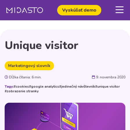
Vyskúšať demo
Unique visitor
Marketingový slovník
Dĺžka čítania: 6 min.
9. novembra 2020
Tagy:
#cookies
#google analytics
#jedinečný návštevník
#unique visitor
#zobrazenie stranky