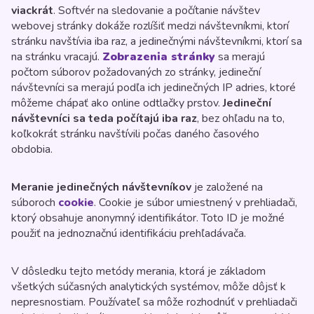
viackrát
. Softvér na sledovanie a počítanie návštev
webovej stránky dokáže rozlíšiť medzi návštevníkmi, ktorí
stránku navštívia iba raz, a jedinečnými návštevníkmi, ktorí sa
na stránku vracajú.
Zobrazenia stránky
sa merajú
počtom súborov požadovaných zo stránky, jedineční
návštevníci sa merajú podľa ich jedinečných IP adries, ktoré
môžeme chápať ako online odtlačky prstov.
Jedineční
návštevníci sa teda počítajú iba raz
, bez ohľadu na to,
koľkokrát stránku navštívili počas daného časového
obdobia.
Meranie jedinečných návštevníkov
je založené na
súboroch
cookie
. Cookie je súbor umiestnený v prehliadači,
ktorý obsahuje anonymný identifikátor. Toto ID je možné
použiť na jednoznačnú identifikáciu prehľadávača.
V dôsledku tejto metódy merania, ktorá je základom
všetkých súčasných analytických systémov, môže dôjsť k
nepresnostiam. Používateľ sa môže rozhodnúť v prehliadači