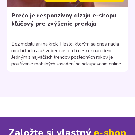
Prečo je responzívny dizajn e-shopu
kľúčový pre zvýšenie predaja
Bez mobilu ani na krok. Heslo, ktorým sa dnes riadia
mnohí ľudia a už vôbec nie len tí neskôr narodení.
Jedným z najväčších trendov posledných rokov je
používanie mobilných zariadení na nakupovanie online.
Podľa štatistík už viac ako polovica internetových
nákupov sa uskutoční práve cez mobily, a preto je
responzívny dizajn e-shopu dôležitejší ako
kedykoľvek […]
Založte si vlastný
e⁠-⁠shop