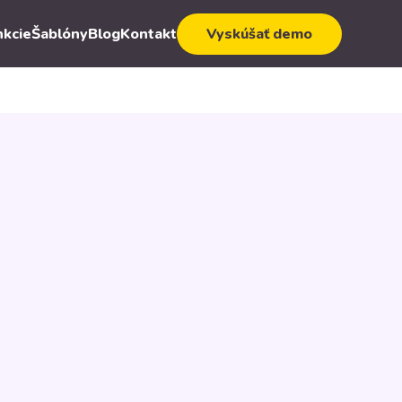
nkcie
Šablóny
Blog
Kontakt
Vyskúšať demo