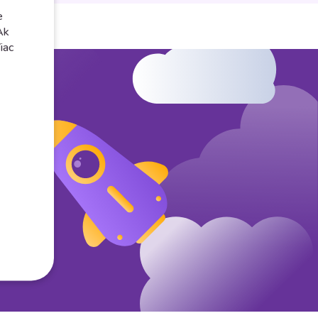
e
Ak
iac