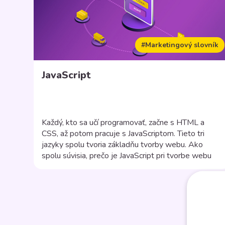
#Marketingový slovník
JavaScript
Každý, kto sa učí programovať, začne s HTML a
CSS, až potom pracuje s JavaScriptom. Tieto tri
jazyky spolu tvoria základňu tvorby webu. Ako
spolu súvisia, prečo je JavaScript pri tvorbe webu
dôležitý a aké funkcie webu pomáha vytvárať? Čo
je JavaScript JavaScript je skriptovací jazyk, ktorý sa
používa na vytváranie a kontrolu dynamického
obsahu […]