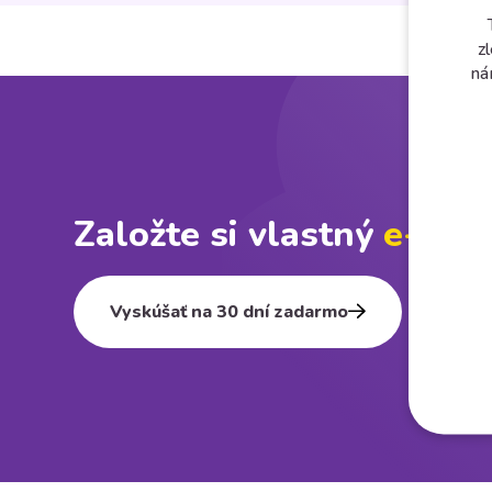
z
ná
Založte si vlastný
e⁠-⁠sho
Vyskúšať na 30 dní zadarmo