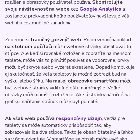
rozlíšenie obrazovky používateľ používa.
Skontrolujte
svoju návštevnosť na webe
cez
Google Analytics
a
zostanete prekvapení, koľko používateľov navštevuje váš
web iba cez mobilné zariadenia.
Zoberme si
tradičný „pevný“ web
. Pri prezeraní napríklad
na stolnom počítači
môžu webové stránky obsahovať tri
stĺpce. Ale keď si rovnaké rozloženie zobrazíte na menšom
tablete, môže vás to prinútiť posúvať sa vodorovne, prvky
môžu byť skryté alebo vyzerať skreslene. Dopad komplikuje
aj skutočnosť, že veľa tabletov je možné zobraziť buď na
výšku, alebo šírku.
Na malej obrazovke smartfónu
môžu
byť webové stránky viditeľné ešte náročnejšie. Veľké
obrázky môžu narušiť rozloženie. Ak sú stránky náročné na
grafiku, načítanie stránok môže byť pomalé.
Ak však web používa
responzívny dizajn
, verzia pre
tablety sa môže automaticky prispôsobiť tak, aby
zobrazovala iba dva stĺpce. Takto je obsah čitateľný a ľahko
sa v ňom orientuje. V smartfóne sa obsah môže javiť ako