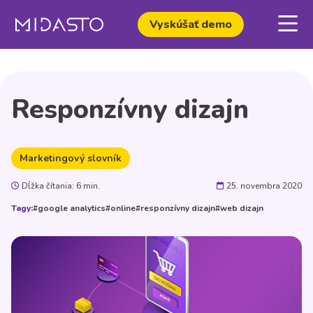
Vyskúšať demo
Responzívny dizajn
Marketingový slovník
Dĺžka čítania: 6 min.
25. novembra 2020
Tagy:
#google analytics
#online
#responzívny dizajn
#web dizajn