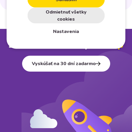
Odmietnuť všetky
cookies
Nastavenia
Založte si vlastný
e⁠-⁠shop
Vyskúšať na 30 dní zadarmo