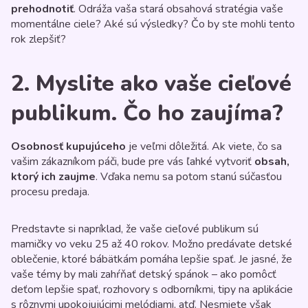
prehodnotiť
. Odráža vaša stará obsahová stratégia vaše
momentálne ciele? Aké sú výsledky? Čo by ste mohli tento
rok zlepšiť?
2. Myslite ako vaše cieľové
publikum. Čo ho zaujíma?
Osobnosť kupujúceho
je veľmi dôležitá. Ak viete, čo sa
vašim zákazníkom páči, bude pre vás ľahké vytvoriť
obsah,
k
torý ich zaujme
. Vďaka nemu sa potom stanú súčasťou
procesu predaja.
Predstavte si napríklad, že vaše cieľové publikum sú
mamičky vo veku 25 až 40 rokov. Možno predávate detské
oblečenie, ktoré bábätkám pomáha lepšie spať. Je jasné, že
vaše témy by mali zahŕňať detský spánok – ako pomôcť
deťom lepšie spať, rozhovory s odborníkmi, tipy na aplikácie
s rôznymi upokojujúcimi melódiami, atď. Nesmiete však