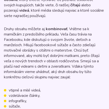
svojich kupujúcich, takže viete, či radšej
čítajú
alebo
pozerajú
videá
, ktoré média sledujú najviac a ktoré sociálne
siete najradšej používajú.
Druhy obsahu môžete aj
kombinovať
. Vráťme sa k
mamičkám z predošlého príkladu. Veľa času trávia na
Facebooku, kde diskutujú o svojom živote, deťoch a
manželoch. Milujú facebookové súťaže a často zdieľajú
motivačné obrázky s citátmi o materstve. Chcú byť
informované, aby mohli byť dobrými matkami, preto čítajú
veľa o nových trendoch v oblasti rodičovstva. Smejú sa a
plačú nad videami s deťmi a zvieratkami. Vďaka týmto
informáciám vieme uhádnuť, aký druh obsahu by túto
konkrétnu cieľovú skupinu najviac zaujal:
vtipné a milé videá,
vzdelávacie články,
infografiky,
súťaže,