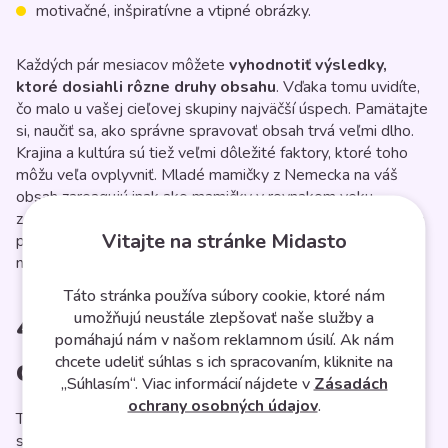
motivačné, inšpiratívne a vtipné obrázky.
Každých pár mesiacov môžete
vyhodnotiť výsledky,
ktoré dosiahli rôzne druhy obsahu
. Vďaka tomu uvidíte,
čo malo u vašej cieľovej skupiny najväčší úspech. Pamätajte
si, naučiť sa, ako správne spravovať obsah trvá veľmi dlho.
Krajina a kultúra sú tiež veľmi dôležité faktory, ktoré toho
môžu veľa ovplyvniť. Mladé mamičky z Nemecka na váš
obsah zareagujú inak ako mamičky v rovnakom veku
z Veľkej Británie. Aj keď sú tieto dve krajiny relatívne blízko
Vitajte na stránke Midasto
pri sebe, vaše výsledky sa môžu výrazne líšiť. Nezabúdajte
na to, ak tvoríte obsah pre trhy v rôznych krajinách.
Táto stránka používa súbory cookie, ktoré nám
4. Prišiel čas vytvoriť
umožňujú neustále zlepšovať naše služby a
pomáhajú nám v našom reklamnom úsilí. Ak nám
obsahový plán
chcete udeliť súhlas s ich spracovaním, kliknite na
„Súhlasím“. Viac informácií nájdete v
Zásadách
ochrany osobných údajov
.
Tak už viete všetko o vašej cieľovej skupine. Viete tiež, aké
sú vaše ciele a aký druh obsahu chcete tvoriť. Konečne