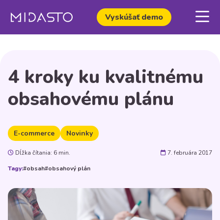
Vyskúšať demo
4 kroky ku kvalitnému
obsahovému plánu
E-commerce
Novinky
Dĺžka čítania: 6 min.
7. februára 2017
Tagy:
#obsah
#obsahový plán