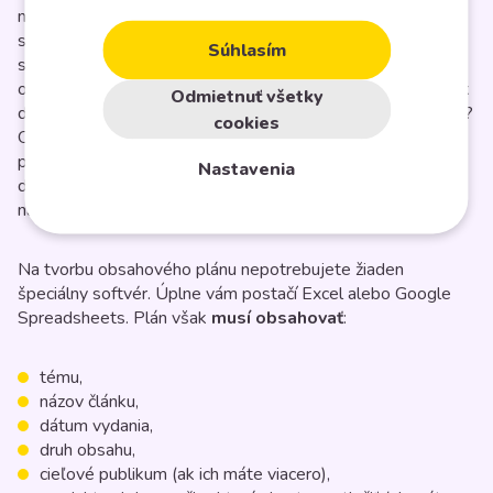
môžete s istotou prejsť k poslednému kroku, ktorým je
samotné vytvorenie obsahového plánu. Ešte predtým, než
Súhlasím
sa vrhnete na tabuľku s perfektným plánom, je tu posledná
otázka, na ktorú musíte odpovedať. Aké prostriedky máte k
Odmietnuť všetky
dispozícii a ako často ste schopní publikovať kvalitný obsah?
cookies
Odpoveď vám určí, s akou
pravidelnosťou
by ste mali
publikovať. Pravidelnosť je pri obsahovom pláne veľmi
Nastavenia
dôležitá. Vďaka nej vaše publikum vie, kedy sa môže tešiť
na nový obsah.
Na tvorbu obsahového plánu nepotrebujete žiaden
špeciálny softvér. Úplne vám postačí Excel alebo Google
Spreadsheets. Plán však
musí obsahovať
:
tému,
názov článku,
dátum vydania,
druh obsahu,
cieľové publikum (ak ich máte viacero),