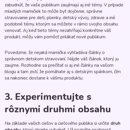
zabudnúť, že vaše publikum zaujímajú aj iné témy. V prípade
mladých mamičiek to môže byť dojčenie, správne
stravovanie pre deti, plienky, detský vývoj, zdravie a iné
podobné témy, ktorým sa môžete v rámci svojho obsahu
venovať. Aj keď tieto témy nezahŕňajú konkrétne váš
produkt, môžu vám pomôcť prilákať nové publikum.
Povedzme, že nejaká mamička vyhľadáva články o
správnom detskom stravovaní. Nájde váš článok, ktorý ju
zaujme. Rozhodne sa prečítať si aj iné články na vašom
blogu a tam zistí, že pomáhate aj s detským spánkom, čím
sa nakoniec dostane k vášmu produktu.
3. Experimentujte s
rôznymi druhmi obsahu
Na základe vašich cieľov a cieľového publika si určite
druh
obsahu
, ktorý chcete vytvárať. Už poznáte osobnosť