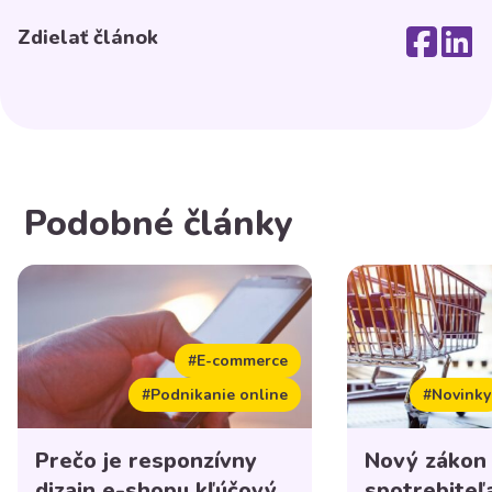
Zdielať článok
Podobné články
#E-commerce
#Podnikanie online
#Novinky
Prečo je responzívny
Nový zákon
dizajn e-shopu kľúčový
spotrebiteľ