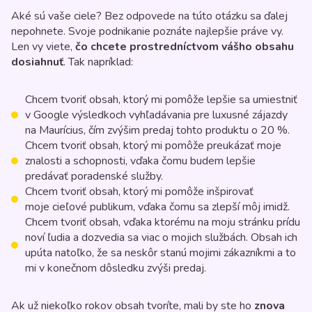
Aké sú vaše ciele? Bez odpovede na túto otázku sa ďalej
nepohnete. Svoje podnikanie poznáte najlepšie práve vy.
Len vy viete,
čo chcete prostredníctvom vášho obsahu
dosiahnuť
. Tak napríklad:
Chcem tvoriť obsah, ktorý mi pomôže lepšie sa umiestniť
v Google výsledkoch vyhľadávania pre luxusné zájazdy
na Maurícius, čím zvýšim predaj tohto produktu o 20 %.
Chcem tvoriť obsah, ktorý mi pomôže preukázať moje
znalosti a schopnosti, vďaka čomu budem lepšie
predávať poradenské služby.
Chcem tvoriť obsah, ktorý mi pomôže inšpirovať
moje cieľové publikum, vďaka čomu sa zlepší môj imidž.
Chcem tvoriť obsah, vďaka ktorému na moju stránku prídu
noví ľudia a dozvedia sa viac o mojich službách. Obsah ich
upúta natoľko, že sa neskôr stanú mojimi zákazníkmi a to
mi v konečnom dôsledku zvýši predaj.
Ak už niekoľko rokov obsah tvoríte, mali by ste ho
znova