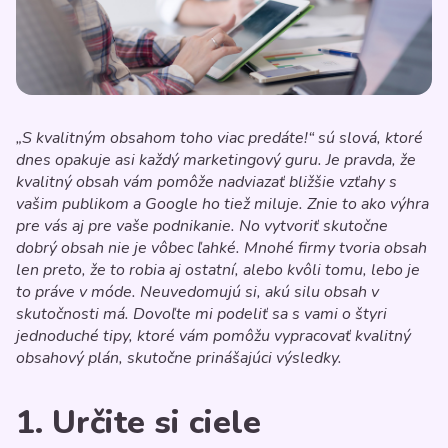
„S kvalitným obsahom toho viac predáte!“ sú slová, ktoré
dnes opakuje asi každý marketingový guru. Je pravda, že
kvalitný obsah vám pomôže nadviazať bližšie vzťahy s
vašim publikom a Google ho tiež miluje. Znie to ako výhra
pre vás aj pre vaše podnikanie. No vytvoriť skutočne
dobrý obsah nie je vôbec ľahké. Mnohé firmy tvoria obsah
len preto, že to robia aj ostatní, alebo kvôli tomu, lebo je
to práve v móde. Neuvedomujú si, akú silu obsah v
skutočnosti má. Dovoľte mi podeliť sa s vami o štyri
jednoduché tipy, ktoré vám pomôžu vypracovať kvalitný
obsahový plán, skutočne prinášajúci výsledky.
1. Určite si ciele