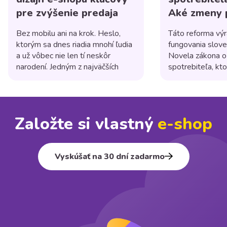
pre zvýšenie predaja
Aké zmeny p
shopom?
Bez mobilu ani na krok. Heslo,
Táto reforma výr
ktorým sa dnes riadia mnohí ľudia
fungovania slov
a už vôbec nie len tí neskôr
Novela zákona o
narodení. Jedným z najväčších
spotrebiteľa, kto
trendov posledných rokov je
platnosti 1. júla
používanie mobilných zariadení na
niekoľko dôležit
nakupovanie online. Podľa
majú posilniť pr
štatistík už viac ako polovica
a zvýšiť transpa
Založte si vlastný
e⁠-⁠shop
internetových nákupov sa
obchodných prak
uskutoční práve cez mobily, a
tovary alebo pos
preto je responzívny dizajn e-
spotrebiteľom na 
shopu dôležitejší ako kedykoľvek
kamenných prevá
Vyskúšať na 30 dní zadarmo
[…]
prevádzkujete on
(e-shop), ktorá 
spotrebiteľom [