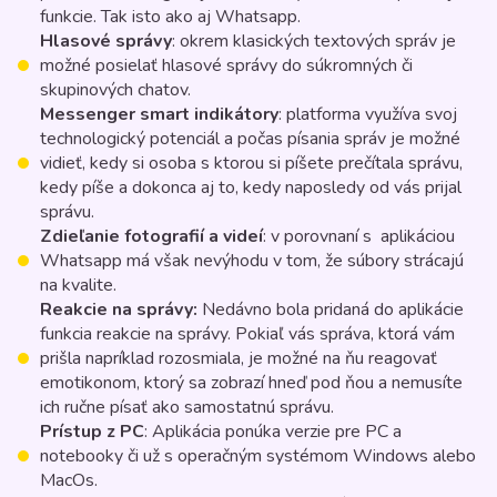
funkcie. Tak isto ako aj Whatsapp.
Hlasové správy
: okrem klasických textových správ je
možné posielať hlasové správy do súkromných či
skupinových chatov.
Messenger smart indikátory
: platforma využíva svoj
technologický potenciál a počas písania správ je možné
vidieť, kedy si osoba s ktorou si píšete prečítala správu,
kedy píše a dokonca aj to, kedy naposledy od vás prijal
správu.
Zdieľanie fotografií a videí
: v porovnaní s aplikáciou
Whatsapp má však nevýhodu v tom, že súbory strácajú
na kvalite.
Reakcie na správy:
Nedávno bola pridaná do aplikácie
funkcia reakcie na správy. Pokiaľ vás správa, ktorá vám
prišla napríklad rozosmiala, je možné na ňu reagovať
emotikonom, ktorý sa zobrazí hneď pod ňou a nemusíte
ich ručne písať ako samostatnú správu.
Prístup z PC
: Aplikácia ponúka verzie pre PC a
notebooky či už s operačným systémom Windows alebo
MacOs.