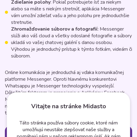
Zdieľanie polohy
: Pokiaľ potrebujete ísť za niekym
alebo sa máte s niekým stretnúť, aplikácia Messenger
vám umožní zdieľať vašu a jeho polohu pre jednoduchšie
stretnutie.
Zhromažďovanie súborov a fotografií:
Messenger
slúži ako váš cloud a všetky odoslané fotografie a súbory
ukladá vo vašej chatovej galérií s danou osobou.
Výhodou je jednoduchý prístup k týmto fotkám, videám či
súborom.
Online komunikácia je jednoduchá aj vďaka komunikačnej
platforme Messenger. Oproti hlavnému konkurentovi
Whatsappu je Messenger technologicky vyspelejší.
Dôležitým faktorom je prepojenie s Aplikáciou Facebook.
Messenger je populárnejší u mladej generácie a jeho
Vitajte na stránke Midasto
neustále aktualizovanie zabezpečuje tie najnovšie
technologické vychytávky.
Táto stránka používa súbory cookie, ktoré nám
umožňujú neustále zlepšovať naše služby a
Kategórie
pomáhajú nám v našom reklamnom úsilí. Ak nám