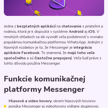
Jedna z
bezplatných aplikácií
na
chatovanie
s priateľmi a
rodinou, ktorá je k dispozícii v systéme
Android
aj
iOS
. V
mnohých ohľadoch sa dá vyvodiť veľa podobností s rovnako
populárnou komunikačnou platformou WhatsApp. Jedným z
hlavných rozdielov je to, že Messenger je
integrácia
aplikácie Facebook
. To znamená, že
majú toho veľa
spoločného
a sú
čiastočne prepojený
. Veľa ľudí práve z
tohto dôvodu používa Messenger.
Funkcie komunikačnej
platformy Messenger
Hlasové a video hovory
: okrem hlasových hovorov
ponúka Messenger aj videohovory vrátane skupinovej