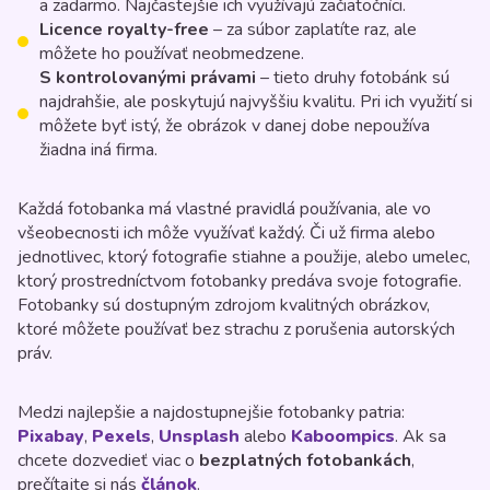
a zadarmo. Najčastejšie ich využívajú začiatočníci.
Licence royalty-free
– za súbor zaplatíte raz, ale
môžete ho používať neobmedzene.
S kontrolovanými právami
– tieto druhy fotobánk sú
najdrahšie, ale poskytujú najvyššiu kvalitu. Pri ich využití si
môžete byť istý, že obrázok v danej dobe nepoužíva
žiadna iná firma.
Každá fotobanka má vlastné pravidlá používania, ale vo
všeobecnosti ich môže využívať každý. Či už firma alebo
jednotlivec, ktorý fotografie stiahne a použije, alebo umelec,
ktorý prostredníctvom fotobanky predáva svoje fotografie.
Fotobanky sú dostupným zdrojom kvalitných obrázkov,
ktoré môžete používať bez strachu z porušenia autorských
práv.
Medzi najlepšie a najdostupnejšie fotobanky patria:
Pixabay
,
Pexels
,
Unsplash
alebo
Kaboompics
. Ak sa
chcete dozvedieť viac o
bezplatných fotobankách
,
prečítajte si nás
článok
.