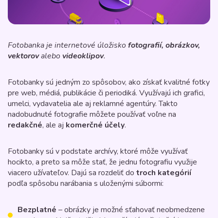
Fotobanka je internetové úložisko
fotografií, obrázkov,
vektorov
alebo
videoklipov
.
Fotobanky sú jedným zo spôsobov, ako získať kvalitné fotky
pre web, médiá, publikácie či periodiká. Využívajú ich grafici,
umelci, vydavatelia ale aj reklamné agentúry. Takto
nadobudnuté fotografie môžete používať voľne na
redakčné
, ale aj
komerčné účely
.
Fotobanky sú v podstate archívy, ktoré môže využívať
hocikto, a preto sa môže stať, že jednu fotografiu využije
viacero užívateľov. Dajú sa rozdeliť do
troch kategórií
podľa spôsobu narábania s uloženými súbormi:
Bezplatné
– obrázky je možné sťahovať neobmedzene