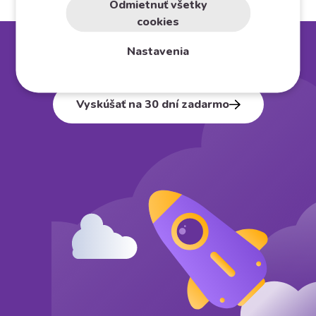
Odmietnuť všetky
cookies
Nastavenia
Založte si vlastný
e⁠-⁠shop
Vyskúšať na 30 dní zadarmo