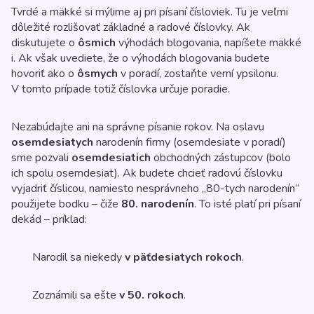
Tvrdé a mäkké si mýlime aj pri písaní čísloviek. Tu je veľmi
dôležité rozlišovať základné a radové číslovky. Ak
diskutujete o
ôsmich
výhodách blogovania, napíšete mäkké
i. Ak však uvediete, že o výhodách blogovania budete
hovoriť ako o
ôsmych
v poradí, zostaňte verní ypsilonu.
V tomto prípade totiž číslovka určuje poradie.
Nezabúdajte ani na správne písanie rokov. Na oslavu
osemdesiatych
narodenín firmy (osemdesiate v poradí)
sme pozvali
osemdesiatich
obchodných zástupcov (bolo
ich spolu osemdesiat). Ak budete chcieť radovú číslovku
vyjadriť číslicou, namiesto nesprávneho „80-tych narodenín“
použijete bodku – čiže
80. narodenín
. To isté platí pri písaní
dekád – príklad:
Narodil sa niekedy
v päťdesiatych rokoch
.
Zoznámili sa ešte
v 50. rokoch
.