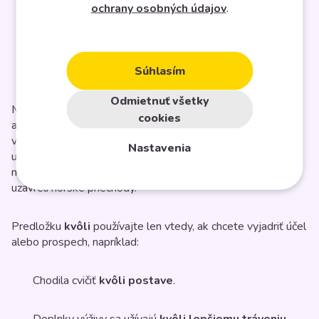
Vzhľadom na jej zdravotný stav
jej lekár odporučil
ochrany osobných údajov
.
zostať v posteli.
Vzhľadom na zvýšený výskyt komárov
treba
Súhlasím
používať prípravky na odpudzovanie hmyzu.
Odmietnuť všetky
Mnohí ľudia nevedia správne použiť ani predložky
pre
cookies
a
kvôli
. Po predložke kvôli často siahneme, keď chceme
vyjadriť nejakú príčinu, napríklad: Kvôli snehovej kalamite
Nastavenia
uzavreli horské priechody. V tomto prípade je však na
mieste zvoliť radšej predložku pre:
Pre snehovú kalamitu
uzavreli horské priechody.
Predložku
kvôli
používajte len vtedy, ak chcete vyjadriť účel
alebo prospech, napríklad:
Chodila cvičiť
kvôli postave
.