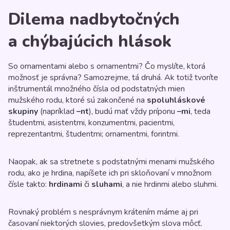
Dilema nadbytočných
a chýbajúcich hlások
So ornamentami alebo s ornamentmi? Čo myslíte, ktorá
možnosť je správna? Samozrejme, tá druhá. Ak totiž tvoríte
inštrumentál množného čísla od podstatných mien
mužského rodu, ktoré sú zakončené na
spoluhláskové
skupiny
(napríklad
–nt
), budú mať vždy príponu
–mi
, teda
študentmi, asistentmi, konzumentmi, pacientmi,
reprezentantmi, študentmi; ornamentmi, forintmi.
Naopak, ak sa stretnete s podstatnými menami mužského
rodu, ako je hrdina, napíšete ich pri skloňovaní v množnom
čísle takto:
hrdinami
či
sluhami
, a nie hrdinmi alebo sluhmi.
Rovnaký problém s nesprávnym krátením máme aj pri
časovaní niektorých slovies, predovšetkým slova môcť.