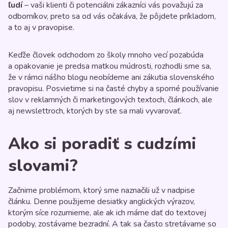
ľudí
– vaši klienti či potenciálni zákazníci vás považujú za
odborníkov, preto sa od vás očakáva, že pôjdete príkladom,
a to aj v pravopise.
Keďže človek odchodom zo školy mnoho vecí pozabúda
a opakovanie je predsa matkou múdrosti, rozhodli sme sa,
že v rámci nášho blogu neobídeme ani zákutia slovenského
pravopisu. Posvietime si na časté chyby a sporné používanie
slov v reklamných či marketingových textoch, článkoch, ale
aj newslettroch, ktorých by ste sa mali vyvarovať.
Ako si poradiť s cudzími
slovami?
Začnime problémom, ktorý sme naznačili už v nadpise
článku. Denne použijeme desiatky anglických výrazov,
ktorým síce rozumieme, ale ak ich máme dať do textovej
podoby, zostávame bezradní. A tak sa často stretávame so