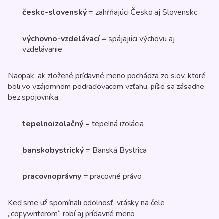
česko-slovenský
= zahŕňajúci Česko aj Slovensko
výchovno-vzdelávací
= spájajúci výchovu aj
vzdelávanie
Naopak, ak zložené prídavné meno pochádza zo slov, ktoré
boli vo vzájomnom podraďovacom vzťahu, píše sa zásadne
bez spojovníka:
tepelnoizolačný
= tepelná izolácia
banskobystrický
= Banská Bystrica
pracovnoprávny
= pracovné právo
Keď sme už spomínali odolnosť, vrásky na čele
„copywriterom“ robí aj prídavné meno