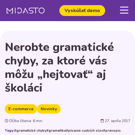
Vyskúšať demo
Nerobte gramatické
chyby, za ktoré vás
môžu „hejtovať“ aj
školáci
E-commerce
Novinky
Dĺžka čítania: 6 min.
27. apríla 2017
Tagy:
#gramatické chyby
#gramatika
#písanie cudzích slov
#pravopis