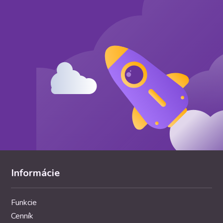
(e-shop), ktorá 
spotrebiteľom [
Informácie
Funkcie
Cenník