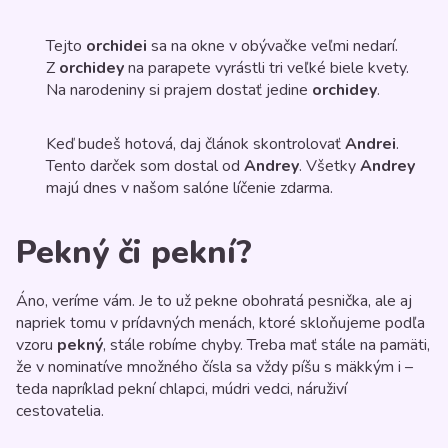
Tejto
orchidei
sa na okne v obývačke veľmi nedarí.
Z
orchidey
na parapete vyrástli tri veľké biele kvety.
Na narodeniny si prajem dostať jedine
orchidey
.
Keď budeš hotová, daj článok skontrolovať
Andrei
.
Tento darček som dostal od
Andrey
. Všetky
Andrey
majú dnes v našom salóne líčenie zdarma.
Pekný či pekní?
Áno, veríme vám. Je to už pekne obohratá pesnička, ale aj
napriek tomu v prídavných menách, ktoré skloňujeme podľa
vzoru
pekný
, stále robíme chyby. Treba mať stále na pamäti,
že v nominatíve množného čísla sa vždy píšu s mäkkým i –
teda napríklad pekní chlapci, múdri vedci, náruživí
cestovatelia.