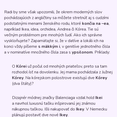
Radi by sme však upozornili, že okrem moderných slov
pochádzajúcich z angličtiny sa môžete stretnúť aj s cudzími
podstatnými menami ženského rodu, ktoré
končia na –ea
,
napríklad Ikea, idea, orchidea, Andrea či Kórea. Tie sú
večným problémom pre mnohých ľudí. Ako ich správne
vyskloňujete? Zapamätajte si, že v datíve a lokáli ich na
konci vždy píšeme
s mäkkým i
, v genitíve jednotného čísla
a v nominatíve množného čísla zasa s
ypsilonom
. Príklady:
O
Kórei
už počul od mnohých priateľov, preto sa tam
rozhodol ísť na dovolenku. Jej mama pochádzala z Južnej
Kórey
. Na kórejskom polostrove existujú dve
Kórey
(dva štáty)?
Dizajnér módnej značky Balenciaga vzdal hold
Ikei
a navrhol luxusnú tašku inšpirovanú jej známou
nákupnou taškou. Išli nakupovať do
Ikey
. V Nemecku
plánujú postaviť dve nové
Ikey
.