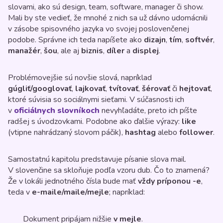
slovami, ako sú design, team, software, manager či show.
Mali by ste vedieť, že mnohé z nich sa už dávno udomácnili
v zásobe spisovného jazyka vo svojej poslovenčenej
podobe. Správne ich teda napíšete ako
dizajn
,
tím
,
softvér
,
manažér
,
šou
, ale aj
biznis
,
díler
a
displej
.
Problémovejšie sú novšie slová, napríklad
gúgliť/googlovať
,
lajkovať
,
tvítovať
,
šérovať
či
hejtovať
,
ktoré súvisia so sociálnymi sieťami. V súčasnosti ich
v
oficiálnych slovníkoch
nevyhľadáte, preto ich píšte
radšej s úvodzovkami. Podobne ako ďalšie výrazy:
like
(vtipne nahrádzaný slovom páčik),
hashtag
alebo
follower
.
Samostatnú kapitolu predstavuje písanie slova mail.
V slovenčine sa skloňuje podľa vzoru dub. Čo to znamená?
Že v lokáli jednotného čísla bude mať
vždy príponou -e
,
teda v
e-maile/maile/mejle
; napríklad:
Dokument pripájam nižšie
v mejle
.