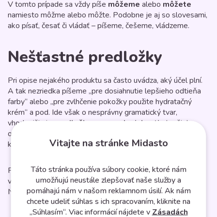
V tomto prípade sa vždy píše
môžeme
alebo
môžete
namiesto môžme alebo môžte. Podobne je aj so slovesami,
ako písať, česať či vládať – píšeme, češeme, vládzeme.
Nešťastné predložky
Pri opise nejakého produktu sa často uvádza, aký účel plní.
A tak nezriedka píšeme „pre dosiahnutie lepšieho odtieňa
farby“ alebo „pre zvlhčenie pokožky použite hydratačný
krém“ a pod. Ide však o nesprávny gramatický tvar,
vhodnejšia je
predložka na
–
na dosiahnutie
lepšieho
odtieňa farby,
na zvlhčenie
pokožky použite hydratačný
Vitajte na stránke Midasto
krém.
Táto stránka používa súbory cookie, ktoré nám
Peripetie zažívame aj s predložkou
vzhľadom
. Mali by ste
umožňujú neustále zlepšovať naše služby a
vedieť, že spojenie „vzhľadom k tomu“ je úplne nesprávne.
pomáhajú nám v našom reklamnom úsilí. Ak nám
Namiesto toho zvoľte radšej
vzhľadom na to
, príklad:
chcete udeliť súhlas s ich spracovaním, kliknite na
„Súhlasím“. Viac informácií nájdete v
Zásadách