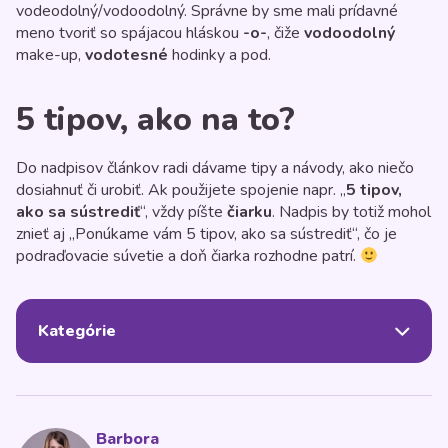
vodeodolný/vodoodolný. Správne by sme mali prídavné
meno tvoriť so spájacou hláskou
-o-
, čiže
vodoodolný
make-up,
vodotesné
hodinky a pod.
5 tipov, ako na to?
Do nadpisov článkov radi dávame tipy a návody, ako niečo
dosiahnuť či urobiť. Ak použijete spojenie napr. „
5 tipov,
ako sa sústrediť
“, vždy píšte
čiarku
. Nadpis by totiž mohol
znieť aj „Ponúkame vám 5 tipov, ako sa sústrediť“, čo je
podraďovacie súvetie a doň čiarka rozhodne patrí.
Kategórie
Barbora