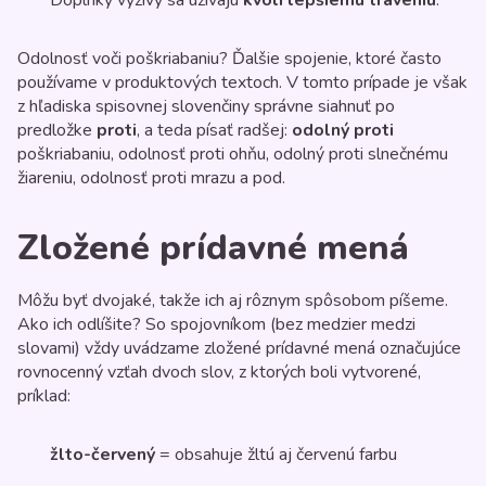
Doplnky výživy sa užívajú
kvôli lepšiemu tráveniu
.
Odolnosť voči poškriabaniu? Ďalšie spojenie, ktoré často
používame v produktových textoch. V tomto prípade je však
z hľadiska spisovnej slovenčiny správne siahnuť po
predložke
proti
, a teda písať radšej:
odolný proti
poškriabaniu, odolnosť proti ohňu, odolný proti slnečnému
žiareniu, odolnosť proti mrazu a pod.
Zložené prídavné mená
Môžu byť dvojaké, takže ich aj rôznym spôsobom píšeme.
Ako ich odlíšite? So spojovníkom (bez medzier medzi
slovami) vždy uvádzame zložené prídavné mená označujúce
rovnocenný vzťah dvoch slov, z ktorých boli vytvorené,
príklad:
žlto-červený
= obsahuje žltú aj červenú farbu