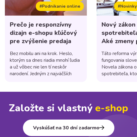
#Podnikanie online
#Novinky
Prečo je responzívny
Nový zákon
dizajn e-shopu kľúčový
spotrebiteľ
pre zvýšenie predaja
Aké zmeny p
shopom?
Bez mobilu ani na krok. Heslo,
Táto reforma výr
ktorým sa dnes riadia mnohí ľudia
fungovania slov
a už vôbec nie len tí neskôr
Novela zákona o
narodení. Jedným z najväčších
spotrebiteľa, kto
trendov posledných rokov je
platnosti 1. júla
používanie mobilných zariadení na
niekoľko dôležit
nakupovanie online. Podľa
majú posilniť pr
štatistík už viac ako polovica
a zvýšiť transpa
Založte si vlastný
e⁠-⁠shop
internetových nákupov sa
obchodných prak
uskutoční práve cez mobily, a
tovary alebo pos
preto je responzívny dizajn e-
spotrebiteľom na 
shopu dôležitejší ako kedykoľvek
kamenných prevá
Vyskúšať na 30 dní zadarmo
[…]
prevádzkujete on