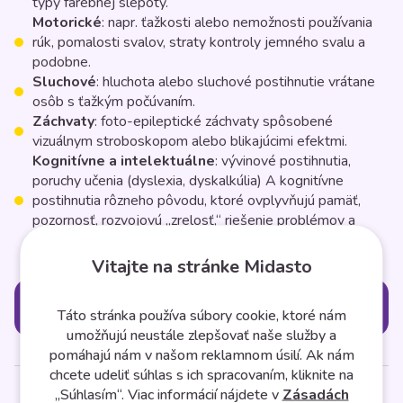
typy farebnej slepoty.
Motorické
: napr. ťažkosti alebo nemožnosti používania
rúk, pomalosti svalov, straty kontroly jemného svalu a
podobne.
Sluchové
: hluchota alebo sluchové postihnutie vrátane
osôb s ťažkým počúvaním.
Záchvaty
: foto-epileptické záchvaty spôsobené
vizuálnym stroboskopom alebo blikajúcimi efektmi.
Kognitívne a intelektuálne
: vývinové postihnutia,
poruchy učenia (dyslexia, dyskalkúlia) A kognitívne
postihnutia rôzneho pôvodu, ktoré ovplyvňujú pamäť,
pozornosť, rozvojovú „zrelosť,“ riešenie problémov a
logické zručnosti.
Vitajte na stránke Midasto
Kategórie
Táto stránka používa súbory cookie, ktoré nám
umožňujú neustále zlepšovať naše služby a
pomáhajú nám v našom reklamnom úsilí. Ak nám
chcete udeliť súhlas s ich spracovaním, kliknite na
„Súhlasím“. Viac informácií nájdete v
Zásadách