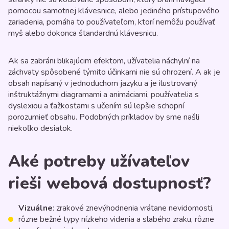
pomocou samotnej klávesnice, alebo jediného prístupového
zariadenia, pomáha to používateľom, ktorí nemôžu používať
myš alebo dokonca štandardnú klávesnicu.
Ak sa zabráni blikajúcim efektom, užívatelia náchylní na
záchvaty spôsobené týmito účinkami nie sú ohrození. A ak je
obsah napísaný v jednoduchom jazyku a je ilustrovaný
inštruktážnymi diagramami a animáciami, používatelia s
dyslexiou a ťažkosťami s učením sú lepšie schopní
porozumieť obsahu. Podobných príkladov by sme našli
niekoľko desiatok.
Aké potreby užívateľov
rieši webová dostupnosť?
Vizuálne
: zrakové znevýhodnenia vrátane nevidomosti,
rôzne bežné typy nízkeho videnia a slabého zraku, rôzne