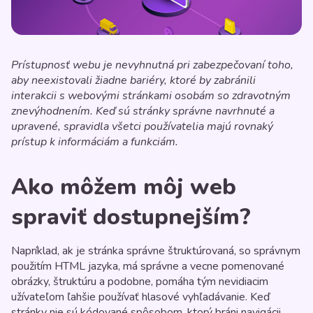
Prístupnosť webu je nevyhnutná pri zabezpečovaní toho,
aby neexistovali žiadne bariéry, ktoré by zabránili
interakcii s webovými stránkami osobám so zdravotným
znevýhodnením. Keď sú stránky správne navrhnuté a
upravené, spravidla všetci používatelia majú rovnaký
prístup k informáciám a funkciám.
Ako môžem môj web
spraviť dostupnejším?
Napríklad, ak je stránka správne štruktúrovaná, so správnym
použitím HTML jazyka, má správne a vecne pomenované
obrázky, štruktúru a podobne, pomáha tým nevidiacim
užívateľom ľahšie používať hlasové vyhľadávanie. Keď
stránky nie sú kódované spôsobom, ktorý bráni navigácii