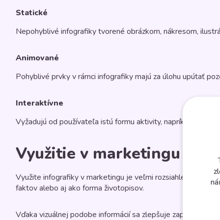
Statické
Nepohyblivé infografiky tvorené obrázkom, nákresom, ilustráci
Animované
Pohyblivé prvky v rámci infografiky majú za úlohu upútať poz
Interaktívne
Vyžadujú od používateľa istú formu aktivity, napríklad pre s
Využitie v marketingu
z
Využite infografiky v marketingu je veľmi rozsiahle. Dá sa v
ná
faktov alebo aj ako forma životopisov.
Vďaka vizuálnej podobe informácií sa zlepšuje zapamätateľno