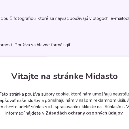
ou či fotografiou, ktoré sa najviac používajú v blogoch, e-mailoch,
ornosť. Používa sa hlavne formát gif.
prehľadnenie veľkého množstva dát si môže vybrať, ktorú ich časť c
Vitajte na stránke Midasto
Táto stránka používa súbory cookie, ktoré nám umožňujú neustál
lepšovať naše služby a pomáhajú nám v našom reklamnom úsilí. 
yužiť v mnohých formách. Najčastejšie sa používa na zobrazenie čas
m chcete udeliť súhlas s ich spracovaním, kliknite na „Súhlasím“. V
informácií nájdete v
Zásadách ochrany osobných údajov
.
sť informácií. Ľudské oko preskakuje textový obsah a najprv sa za