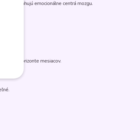
ríbehy a zasahujú emocionálne centrá mozgu.
osť aj v horizonte mesiacov.
eľné.