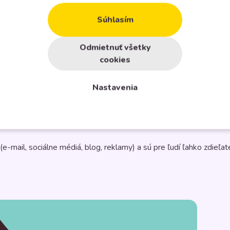
jú zvyšovať konverzie. Pomocou infografík sa ľahšie rozprávajú p
Súhlasím
Odmietnuť všetky
rojov, ktorých základné verzie sú zadarmo.
cookies
Nastavenia
nkov v rámci
SEO
. Infografiky zvyknú generovať dlhodobú návštevn
-mail, sociálne médiá, blog, reklamy) a sú pre ľudí ľahko zdieľat