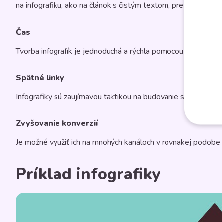
na infografiku, ako na článok s čistým textom, preto pomáha
Čas
Tvorba infografík je jednoduchá a rýchla pomocou online nást
Spätné linky
Infografiky sú zaujímavou taktikou na budovanie spätných li
Zvyšovanie konverzií
Je možné využiť ich na mnohých kanáloch v rovnakej podobe (e
Príklad infografiky