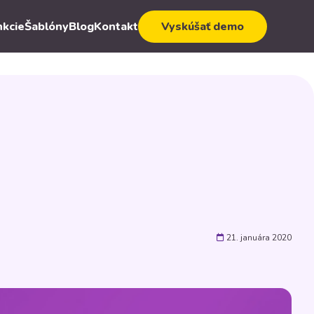
nkcie
Šablóny
Blog
Kontakt
Vyskúšať demo
21. januára 2020